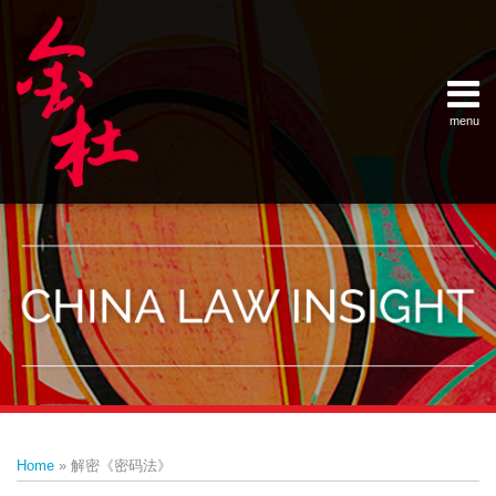
Skip
Example Link
China Banking Regulatory Commissi
China Insurance Regulatory Commis
China Securities Regulatory Commis
General Administration of Customs
Ministry of Commerce
National Development and Reform 
Pacific Rim Advisory Council
State Administration for Industry &
State Administration of Foreign Exc
Supreme People’s Court
World Law Group
RSS
LinkedIn
Weibo
to
content
menu
Home
English
SEARCH
- 首页
中
About
文
- 关于
金杜
Services
- 专业领
域
Contact
- 联系
我们
Print:
Email
Tweet
Like
Share
Your website url
Topics
Archives
this
this
this
this
–
–
Home
»
解密《密码法》
分
历
post
post
post
post