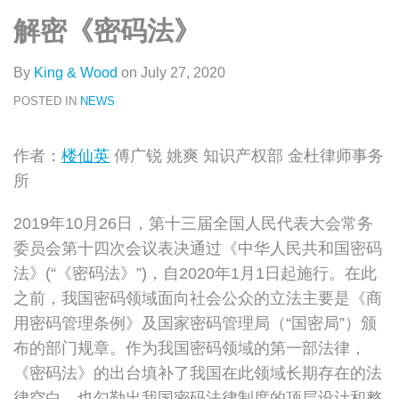
类
史
on
解密《密码法》
文
LinkedIn
章
By
King & Wood
on
July 27, 2020
POSTED IN
NEWS
作者：
楼仙英
傅广锐 姚爽 知识产权部 金杜律师事务
所
2019年10月26日，第十三届全国人民代表大会常务
委员会第十四次会议表决通过《中华人民共和国密码
法》(“《密码法》”)，自2020年1月1日起施行。在此
之前，我国密码领域面向社会公众的立法主要是《商
用密码管理条例》及国家密码管理局（“国密局”）颁
布的部门规章。作为我国密码领域的第一部法律，
《密码法》的出台填补了我国在此领域长期存在的法
律空白，也勾勒出我国密码法律制度的顶层设计和整