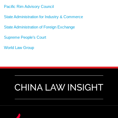
Pacific Rim Advisory Council
State Administration for Industry & Commerce
State Administration of Foreign Exchange
Supreme People’s Court
World Law Group
RSS
LinkedIn
Weibo