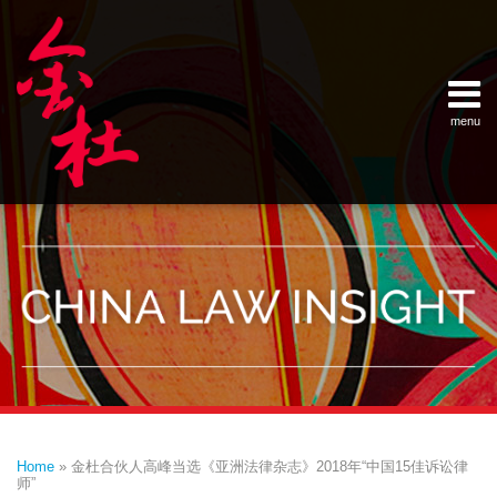
Skip
Example Link
China Banking Regulatory Commissi
China Insurance Regulatory Commis
China Securities Regulatory Commis
General Administration of Customs
Ministry of Commerce
National Development and Reform 
Pacific Rim Advisory Council
State Administration for Industry &
State Administration of Foreign Exc
Supreme People’s Court
World Law Group
RSS
LinkedIn
Weibo
to
content
menu
Home
English
SEARCH
- 首页
中
About
文
- 关于
金杜
Services
- 专业领
域
Contact
- 联系
我们
Print:
Email
Tweet
Like
Share
Your website url
Topics
Archives
this
this
this
this
–
–
Home
»
金杜合伙人高峰当选《亚洲法律杂志》2018年“中国15佳诉讼律
分
历
post
post
post
post
师”