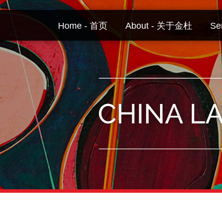
Skip
to
Home - 首页
About - 关于金杜
Se
content
Your website url
Topics
Archives
–
–
分
历