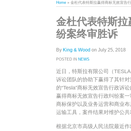
Home
»
金杜代表特斯拉赢得商标无效宣告
类
史
文
Print:
Email
Tweet
Like
Share
金杜代表特斯拉
章
this
this
this
this
纷案终审胜诉
post
post
post
post
on
LinkedIn
By
King & Wood
on
July 25, 2018
POSTED IN
NEWS
近日，特斯拉有限公司（TESLA,
诉讼团队的协助下赢得了其针对
的“Tesla”商标无效宣告行政诉
赢得商标无效宣告行政纠纷案一
商标保护以及业务运营和商业布
运输工具，案件结果对维护公共
根据北京市高级人民法院最近作