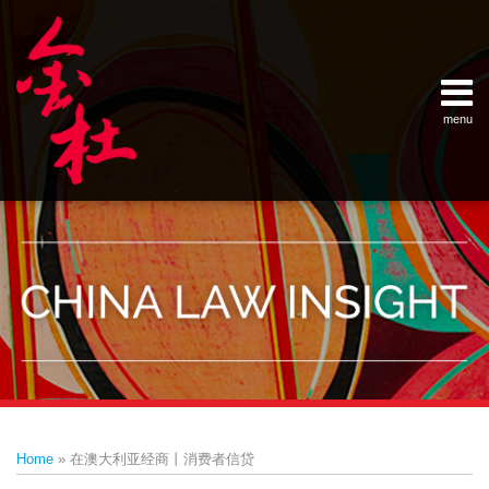
Skip
Example Link
China Banking Regulatory Commissi
China Insurance Regulatory Commis
China Securities Regulatory Commis
General Administration of Customs
Ministry of Commerce
National Development and Reform 
Pacific Rim Advisory Council
State Administration for Industry &
State Administration of Foreign Exc
Supreme People’s Court
World Law Group
RSS
LinkedIn
Weibo
to
content
menu
Home
English
SEARCH
- 首页
中
About
文
- 关于
金杜
Services
- 专业领
域
Contact
- 联系
我们
Print:
Email
Tweet
Like
Share
Your website url
Topics
Archives
this
this
this
this
–
–
Home
»
在澳大利亚经商丨消费者信贷
分
历
post
post
post
post