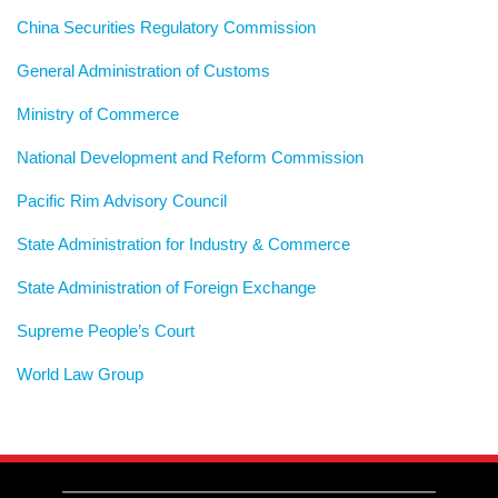
China Securities Regulatory Commission
General Administration of Customs
Ministry of Commerce
National Development and Reform Commission
Pacific Rim Advisory Council
State Administration for Industry & Commerce
State Administration of Foreign Exchange
Supreme People’s Court
World Law Group
RSS
LinkedIn
Weibo