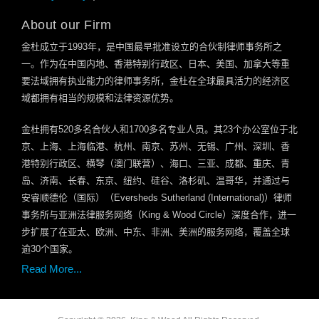
About our Firm
金杜成立于
1993
年，是中国最早批准设立的合伙制律师事务所之
一。作为在中国内地、香港特别行政区、日本、美国、加拿大等重
要法域拥有执业能力的律师事务所，金杜在全球最具活力的经济区
域都拥有相当的规模和法律资源优势。
金杜拥有
520
多名合伙人和
1700
多名专业人员。其
23
个办公室位于北
京、上海、上海临港、杭州、南京、苏州、无锡、广州、深圳、香
港特别行政区、横琴（澳门联营）、海口、三亚、成都、重庆、青
岛、济南、长春、东京、纽约、硅谷、洛杉矶、温哥华，并通过与
安睿顺德伦（国际）（
Eversheds Sutherland (International)
）律师
事务所与亚洲法律服务网络（
King & Wood Circle
）深度合作，进一
步扩展了在亚太、欧洲、中东、非洲、美洲的服务网络，覆盖全球
逾
30
个国家。
Read More...