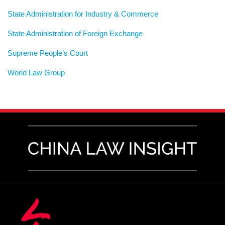
State Administration for Industry & Commerce
State Administration of Foreign Exchange
Supreme People’s Court
World Law Group
RSS
LinkedIn
Weibo