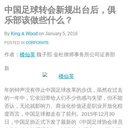
类
史
on
中国足球转会新规出台后，俱
文
LinkedIn
章
乐部该做些什么？
By
King & Wood
on
January 5, 2016
POSTED IN
CORPORATE
作者：
楼仙英
魏子熙 金杜律师事务所公司证券部
新
年的钟声没有停止中国足球改革的步伐，虽然在过去
的一年中，它依旧带给人们不少伤感与失望，但不能
否认，无论就影响力、商业化价值还是职业开放化程
度而言，中国足球都走在了前列。2015年12月30
日，中国足协正式下发了最新的《中国足球协会球员