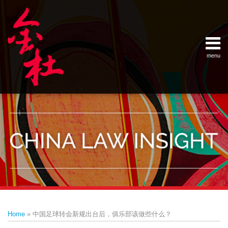
Skip
Example Link
China Banking Regulatory Commissi
China Insurance Regulatory Commis
China Securities Regulatory Commis
General Administration of Customs
Ministry of Commerce
National Development and Reform 
Pacific Rim Advisory Council
State Administration for Industry &
State Administration of Foreign Exc
Supreme People’s Court
World Law Group
RSS
LinkedIn
Weibo
to
content
menu
Home
English
SEARCH
- 首页
中
About
文
- 关于
金杜
Services
- 专业领
域
Contact
- 联系
我们
Print:
Email
Tweet
Like
Share
Your website url
Topics
Archives
this
this
this
this
–
–
Home
»
中国足球转会新规出台后，俱乐部该做些什么？
分
历
post
post
post
post