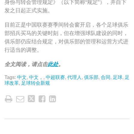
身份与转会管理规定》（以下简称“规定”），并自下
发之日起正式实施。
目前正是中国联赛赛季间转会窗开启，各个足球俱乐
部招兵买马的关键时刻，但在增强球队建设的同时，
俱乐部仍应结合规定，对俱乐部的管理和运营方式进
行适当的调整。
全文阅读，请点击
此处
。
Tags:
中文
,
中文，
,
中超联赛
,
代理人
,
俱乐部
,
合同
,
足球
,
足
球改革
,
足球转会新规