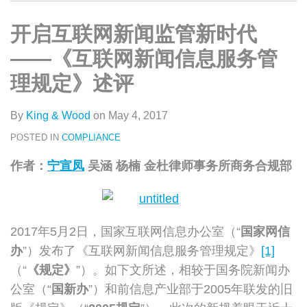
类
史
on
文
LinkedIn
开启互联网新闻监管新时代
章
——《互联网新闻信息服务管
理规定》述评
By
King & Wood
on
May 4, 2017
POSTED IN
COMPLIANCE
作者：
宁宣凤
吴涵 杨楠 金杜律师事务所商务合规部
2017年5月2日，国家互联网信息办公室（“
国家网信
办
”）发布了《互联网新闻信息服务管理规定》
[1]
（“
《规定》
”）。如下文所述，相较于国务院新闻办
公室（“
国新办
”）和前信息产业部于2005年联发的旧