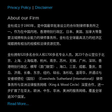
Privacy Policy
Disclaimer
About our Firm
金杜成立于
1993
年，是中国最早批准设立的合伙制律师事务所之
一。作为在中国内地、香港特别行政区、日本、美国、加拿大等重
要法域拥有执业能力的律师事务所，金杜在全球最具活力的经济区
域都拥有相当的规模和法律资源优势。
金杜拥有
520
多名合伙人和
1700
多名专业人员。其
23
个办公室位于北
京、上海、上海临港、杭州、南京、苏州、无锡、广州、深圳、香
港特别行政区、横琴（澳门联营）、海口、三亚、成都、重庆、青
岛、济南、长春、东京、纽约、硅谷、洛杉矶、温哥华，并通过与
安睿顺德伦（国际）（
Eversheds Sutherland (International)
）律师
事务所与亚洲法律服务网络（
King & Wood Circle
）深度合作，进一
步扩展了在亚太、欧洲、中东、非洲、美洲的服务网络，覆盖全球
逾
30
个国家。
Read More...