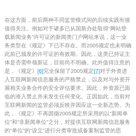
在这方面，前后两种不同监管模式间的后续实践衔接
值得关注。例如对于诸多已从国新办处取得“网站登
载新闻业务”许可证的新闻类门户网站来说，这一业
务类型在《规定》下已不存在。而2005规定也未明确
此前已颁发的许可证的有效期。因此，这类已持证主
体是否需申领新证，目前尚不明确。此外值得注意的
是，《规定》
[6]
完全保留了2005规定
[7]
对于外资进
入互联网新闻信息服务的严格禁止，以及对与外资开
展相关业务合作的安全评估要求。因此，外资原已面
临的准入禁止并未发生任何变化。正因如此，当前对
互联网新闻的监管必须反映并因应这一全新态势。为
此，《规定》不再因循2005规定所采用的以“新闻单
位”和“非新闻单位”之分，对提供互联网新闻信息服务
的“单位”的“设立”进行分类审批或备案制监管的思