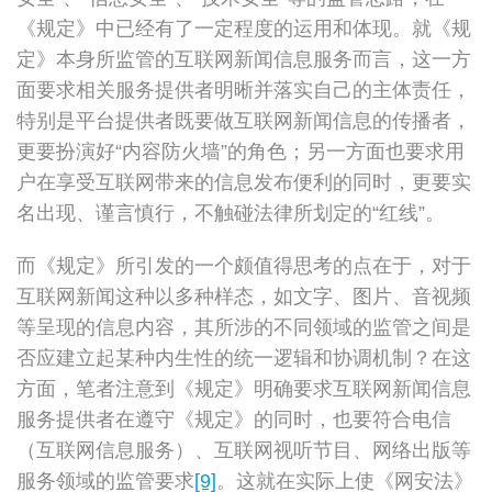
《规定》中已经有了一定程度的运用和体现。就《规
定》本身所监管的互联网新闻信息服务而言，这一方
面要求相关服务提供者明晰并落实自己的主体责任，
特别是平台提供者既要做互联网新闻信息的传播者，
更要扮演好“内容防火墙”的角色；另一方面也要求用
户在享受互联网带来的信息发布便利的同时，更要实
名出现、谨言慎行，不触碰法律所划定的“红线”。
而《规定》所引发的一个颇值得思考的点在于，对于
互联网新闻这种以多种样态，如文字、图片、音视频
等呈现的信息内容，其所涉的不同领域的监管之间是
否应建立起某种内生性的统一逻辑和协调机制？在这
方面，笔者注意到《规定》明确要求互联网新闻信息
服务提供者在遵守《规定》的同时，也要符合电信
（互联网信息服务）、互联网视听节目、网络出版等
服务领域的监管要求
[9]
。这就在实际上使《网安法》