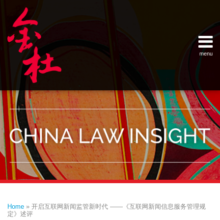
Skip
Example Link
China Banking Regulatory Commissi
China Insurance Regulatory Commis
China Securities Regulatory Commis
General Administration of Customs
Ministry of Commerce
National Development and Reform 
Pacific Rim Advisory Council
State Administration for Industry &
State Administration of Foreign Exc
Supreme People’s Court
World Law Group
RSS
LinkedIn
Weibo
to
content
menu
Home
English
SEARCH
- 首页
中
About
文
- 关于
金杜
Services
- 专业领
域
Contact
- 联系
我们
Print:
Email
Tweet
Like
Share
Your website url
Topics
Archives
this
this
this
this
–
–
Home
»
开启互联网新闻监管新时代 ——《互联网新闻信息服务管理规
分
历
post
post
post
post
定》述评