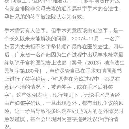
权”问题上，但从中不难看出，二十多年前法律并没
有完全排除非父母夫妻的近亲属签字手术的合法性，
孕妇兄弟的签字被法院认定为有效。
手术需要有人签字。但手术究竟应该由谁签字，是一
个长久以来未能解决的问题。2007年11月，一名产
妇因为丈夫拒不签字坚持顺产最终在医院去世。四年
后，广东省一名产妇因为生产过程中出现羊水栓塞最
终切除子宫将医院告上法庭［案号（2013）穗海法生
民初字第180号］，声称尽管自己在手术知情同意书
上进行了签字确认，但“原告在分娩过程中，都是在
意识不清的情况下，被迫签字，或在手术后补签
字”。这些案例表明，现行规则下，无论手术是否经
由产妇签字确认，一旦出现意外，都有出现争议的风
险。这一矛盾导致很多医院在处理病人的意外情况时
愈发谨慎，甚至会出现因为签字拖延耽误治疗的情
况。