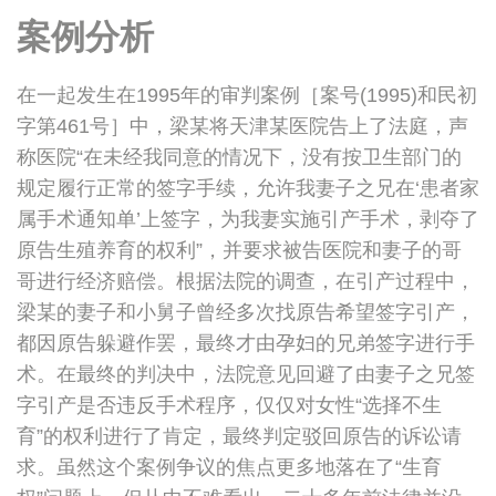
案例分析
在一起发生在1995年的审判案例［案号(1995)和民初
字第461号］中，梁某将天津某医院告上了法庭，声
称医院“在未经我同意的情况下，没有按卫生部门的
规定履行正常的签字手续，允许我妻子之兄在‘患者家
属手术通知单’上签字，为我妻实施引产手术，剥夺了
原告生殖养育的权利”，并要求被告医院和妻子的哥
哥进行经济赔偿。根据法院的调查，在引产过程中，
梁某的妻子和小舅子曾经多次找原告希望签字引产，
都因原告躲避作罢，最终才由孕妇的兄弟签字进行手
术。在最终的判决中，法院意见回避了由妻子之兄签
字引产是否违反手术程序，仅仅对女性“选择不生
育”的权利进行了肯定，最终判定驳回原告的诉讼请
求。虽然这个案例争议的焦点更多地落在了“生育