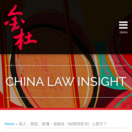
Skip
Example Link
China Banking Regulatory Commissi
China Insurance Regulatory Commis
China Securities Regulatory Commis
General Administration of Customs
Ministry of Commerce
National Development and Reform 
Pacific Rim Advisory Council
State Administration for Industry &
State Administration of Foreign Exc
Supreme People’s Court
World Law Group
RSS
LinkedIn
Weibo
to
content
menu
Home
English
SEARCH
- 首页
中
About
文
- 关于
金杜
Services
- 专业领
域
Contact
- 联系
我们
Print:
Email
Tweet
Like
Share
Your website url
Topics
Archives
this
this
this
this
–
–
Home
»
病人、医院、家属：谁能在《知情同意书》上签字？
分
历
post
post
post
post