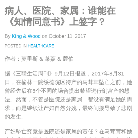
类
史
on
病人、医院、家属：谁能在
文
LinkedIn
章
《知情同意书》上签字？
By
King & Wood
on
October 11, 2017
POSTED IN
HEALTHCARE
作者：莫里斯 & 莱荔 & 麓伯
据《三联生活周刊》9月12日报道，2017年8月31
日，在榆林一院绥德院区待产的马茸茸坠亡之前，她
曾经先后在6个不同的场合提出希望进行剖宫产的想
法。然而，不管是医院还是家属，都没有满足她的需
求，而是继续让产妇自然分娩，最终间接导致了悲剧
的发生。
产妇坠亡究竟是医院还是家属的责任？在马茸茸和她