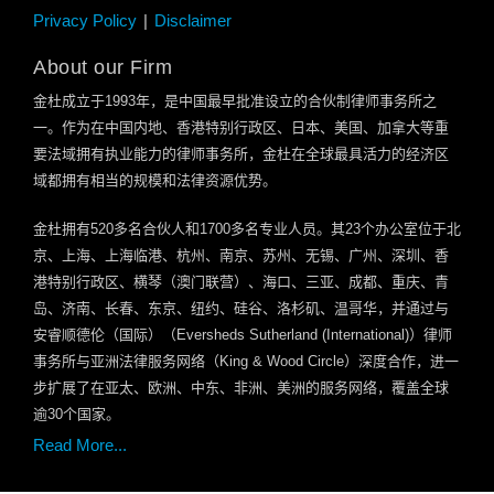
Privacy Policy
Disclaimer
About our Firm
金杜成立于
1993
年，是中国最早批准设立的合伙制律师事务所之
一。作为在中国内地、香港特别行政区、日本、美国、加拿大等重
要法域拥有执业能力的律师事务所，金杜在全球最具活力的经济区
域都拥有相当的规模和法律资源优势。
金杜拥有
520
多名合伙人和
1700
多名专业人员。其
23
个办公室位于北
京、上海、上海临港、杭州、南京、苏州、无锡、广州、深圳、香
港特别行政区、横琴（澳门联营）、海口、三亚、成都、重庆、青
岛、济南、长春、东京、纽约、硅谷、洛杉矶、温哥华，并通过与
安睿顺德伦（国际）（
Eversheds Sutherland (International)
）律师
事务所与亚洲法律服务网络（
King & Wood Circle
）深度合作，进一
步扩展了在亚太、欧洲、中东、非洲、美洲的服务网络，覆盖全球
逾
30
个国家。
Read More...