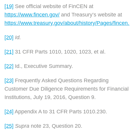
[19]
See official website of FinCEN at
https://www.fincen.gov/
and Treasury’s website at
https://www.treasury.gov/about/history/Pages/fincen.a
[20]
Id.
[21]
31 CFR Parts 1010, 1020, 1023, et al.
[22]
Id., Executive Summary.
[23]
Frequently Asked Questions Regarding
Customer Due Diligence Requirements for Financial
Institutions, July 19, 2016, Question 9.
[24]
Appendix A to 31 CFR Parts 1010.230.
[25]
Supra
note 23, Question 20.