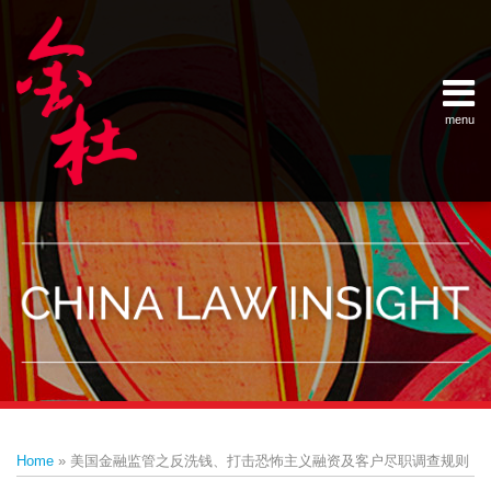
Skip
Example Link
China Banking Regulatory Commissi
China Insurance Regulatory Commis
China Securities Regulatory Commis
General Administration of Customs
Ministry of Commerce
National Development and Reform 
Pacific Rim Advisory Council
State Administration for Industry &
State Administration of Foreign Exc
Supreme People’s Court
World Law Group
RSS
LinkedIn
Weibo
to
content
menu
Home
English
SEARCH
- 首页
中
About
文
- 关于
金杜
Services
- 专业领
域
Contact
- 联系
我们
Print:
Email
Tweet
Like
Share
Your website url
Topics
Archives
this
this
this
this
–
–
Home
»
美国金融监管之反洗钱、打击恐怖主义融资及客户尽职调查规则
分
历
post
post
post
post