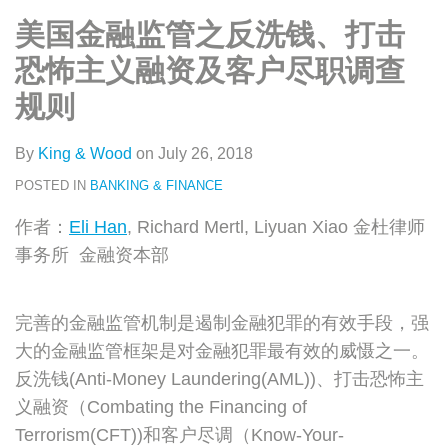
类
史
on
美国金融监管之反洗钱、打击
文
LinkedIn
章
恐怖主义融资及客户尽职调查
规则
By
King & Wood
on
July 26, 2018
POSTED IN
BANKING & FINANCE
作者：
Eli Han
, Richard Mertl, Liyuan Xiao 金杜律师
事务所 金融资本部
完善的金融监管机制是遏制金融犯罪的有效手段，强
大的金融监管框架是对金融犯罪最有效的威慑之一。
反洗钱(Anti-Money Laundering(AML))、打击恐怖主
义融资（Combating the Financing of
Terrorism(CFT))和客户尽调（Know-Your-