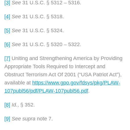
[3]
See
31 U.S.C. § 5312 – 5316.
[4]
See
31 U.S.C. § 5318.
[5]
See
31 U.S.C. § 5324.
[6]
See
31 U.S.C. § 5320 – 5322.
[7]
Uniting and Strengthening America by Providing
Appropriate Tools Required to Intercept and
Obstruct Terrorism Act Of 2001 (“USA Patriot Act”),
available at
https://www.gpo.gov/fdsys/pkg/PLAW-
107publ56/pdf/PLAW-107publ56.pdf
.
[8]
Id.
, § 352.
[9]
See supra
note 7.