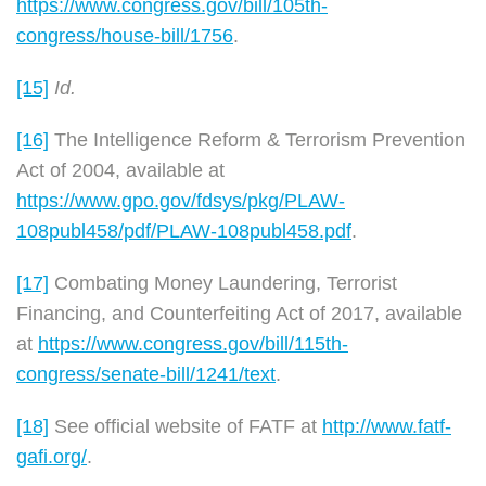
https://www.congress.gov/bill/105th-
congress/house-bill/1756
.
[15]
Id.
[16]
The Intelligence Reform & Terrorism Prevention
Act of 2004, available at
https://www.gpo.gov/fdsys/pkg/PLAW-
108publ458/pdf/PLAW-108publ458.pdf
.
[17]
Combating Money Laundering, Terrorist
Financing, and Counterfeiting Act of 2017, available
at
https://www.congress.gov/bill/115th-
congress/senate-bill/1241/text
.
[18]
See official website of FATF at
http://www.fatf-
gafi.org/
.