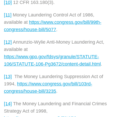
[10]
12 CFR 163.180(3).
[11]
Money Laundering Control Act of 1986,
available at
https://www.congress.gov/bill/99th-
congress/house-bill/5077
.
[12]
Annunzio-Wylie Anti-Money Laundering Act,
available at
https://www.gpo.gov/fdsys/granule/STATUTE-
106/STATUTE-106-Pg3672/content-detail.html
.
[13]
The Money Laundering Suppression Act of
1994,
https://www.congress.gov/bill/103rd-
congress/house-bill/3235
.
[14]
The Money Laundering and Financial Crimes
Strategy Act of 1998,