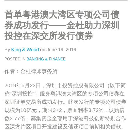
类
史
on
文
LinkedIn
首单粤港澳大湾区专项公司债
章
券成功发行——金杜助力深圳
投控在深交所发行债券
By
King & Wood
on
June 19, 2019
POSTED IN
BANKING & FINANCE
作者：金杜律师事务所
2019年5月23日，深圳市投资控股有限公司（以下简
称“深圳投控”）服务粤港澳大湾区的专项公司债券在
深圳证券交易所成功发行。此次发行的专项公司债券
规模为10亿元，期限3+2，票面利率3.72%，认购倍
数3.77倍，募集资金全部用于深港科技创新特别合作
区深方片区项目开发建设及偿还项目前期相关借款。