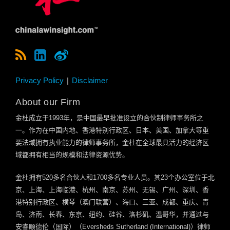
Privacy Policy
Disclaimer
About our Firm
金杜成立于
1993
年，是中国最早批准设立的合伙制律师事务所之
一。作为在中国内地、香港特别行政区、日本、美国、加拿大等重
要法域拥有执业能力的律师事务所，金杜在全球最具活力的经济区
域都拥有相当的规模和法律资源优势。
金杜拥有
520
多名合伙人和
1700
多名专业人员。其
23
个办公室位于北
京、上海、上海临港、杭州、南京、苏州、无锡、广州、深圳、香
港特别行政区、横琴（澳门联营）、海口、三亚、成都、重庆、青
岛、济南、长春、东京、纽约、硅谷、洛杉矶、温哥华，并通过与
安睿顺德伦（国际）（
Eversheds Sutherland (International)
）律师