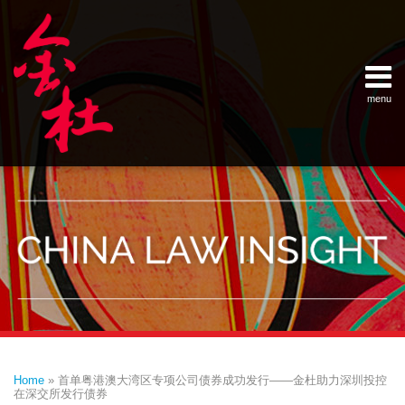
Skip
Example Link
China Banking Regulatory Commissi
China Insurance Regulatory Commis
China Securities Regulatory Commis
General Administration of Customs
Ministry of Commerce
National Development and Reform 
Pacific Rim Advisory Council
State Administration for Industry &
State Administration of Foreign Exc
Supreme People’s Court
World Law Group
RSS
LinkedIn
Weibo
to
content
menu
Home
English
SEARCH
- 首页
中
About
文
- 关于
金杜
Services
- 专业领
域
Contact
- 联系
我们
Print:
Email
Tweet
Like
Share
Your website url
Topics
Archives
this
this
this
this
–
–
Home
»
首单粤港澳大湾区专项公司债券成功发行——金杜助力深圳投控
分
历
post
post
post
post
在深交所发行债券