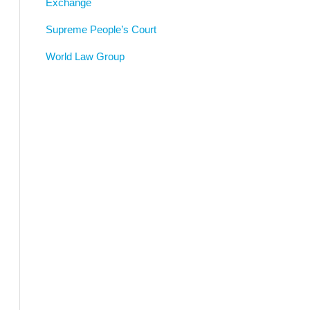
Exchange
Supreme People’s Court
World Law Group