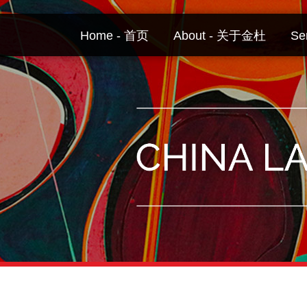
Skip
to
Home - 首页
About - 关于金杜
Se
content
Your website url
Topics
Archives
–
–
分
历