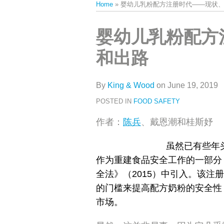
Home
»
婴幼儿乳粉配方注册时代——现状
类
史
文
Print:
Email
Tweet
Like
Share
婴幼儿乳粉配方
章
this
this
this
this
和出路
post
post
post
post
on
LinkedIn
By
King & Wood
on
June 19, 2019
POSTED IN
FOOD SAFETY
作者：
陈兵
、戴恩潮和桂斯妤
虽然已有些年
作为重建食品安全工作的一部分
全法》（
2015
）中引入。该注册
的门槛来提高配方奶粉的安全性
市场。