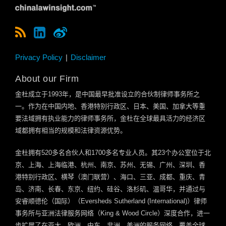
Privacy Policy
Disclaimer
About our Firm
金杜成立于
1993
年，是中国最早批准设立的合伙制律师事务所之
一。作为在中国内地、香港特别行政区、日本、美国、加拿大等重
要法域拥有执业能力的律师事务所，金杜在全球最具活力的经济区
域都拥有相当的规模和法律资源优势。
金杜拥有
520
多名合伙人和
1700
多名专业人员。其
23
个办公室位于北
京、上海、上海临港、杭州、南京、苏州、无锡、广州、深圳、香
港特别行政区、横琴（澳门联营）、海口、三亚、成都、重庆、青
岛、济南、长春、东京、纽约、硅谷、洛杉矶、温哥华，并通过与
安睿顺德伦（国际）（
Eversheds Sutherland (International)
）律师
事务所与亚洲法律服务网络（
King & Wood Circle
）深度合作，进一
步扩展了在亚太、欧洲、中东、非洲、美洲的服务网络，覆盖全球