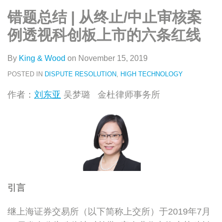
类
史
on
错题总结 | 从终止/中止审核案
文
LinkedIn
章
例透视科创板上市的六条红线
By
King & Wood
on
November 15, 2019
POSTED IN
DISPUTE RESOLUTION
,
HIGH TECHNOLOGY
作者：
刘东亚
吴梦璐 金杜律师事务所
引言
继上海证券交易所（以下简称上交所）于2019年7月