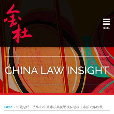
Skip
Example Link
China Banking Regulatory Commissi
China Insurance Regulatory Commis
China Securities Regulatory Commis
General Administration of Customs
Ministry of Commerce
National Development and Reform 
Pacific Rim Advisory Council
State Administration for Industry &
State Administration of Foreign Exc
Supreme People’s Court
World Law Group
RSS
LinkedIn
Weibo
to
content
menu
Home
English
SEARCH
- 首页
中
About
文
- 关于
金杜
Services
- 专业领
域
Contact
- 联系
我们
Print:
Email
Tweet
Like
Share
Your website url
Topics
Archives
this
this
this
this
–
–
Home
»
错题总结 | 从终止/中止审核案例透视科创板上市的六条红线
分
历
post
post
post
post