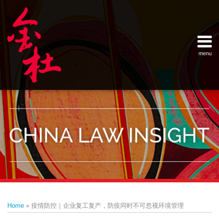
Skip
Example Link
China Banking Regulatory Commissi
China Insurance Regulatory Commis
China Securities Regulatory Commis
General Administration of Customs
Ministry of Commerce
National Development and Reform 
Pacific Rim Advisory Council
State Administration for Industry &
State Administration of Foreign Exc
Supreme People’s Court
World Law Group
RSS
LinkedIn
Weibo
to
content
menu
Home
English
SEARCH
- 首页
中
About
文
- 关于
金杜
Services
- 专业领
域
Contact
- 联系
我们
Print:
Email
Tweet
Like
Share
Your website url
Topics
Archives
this
this
this
this
–
–
Home
»
疫情防控｜企业复工复产，防疫同时不可忽视环境管理
分
历
post
post
post
post