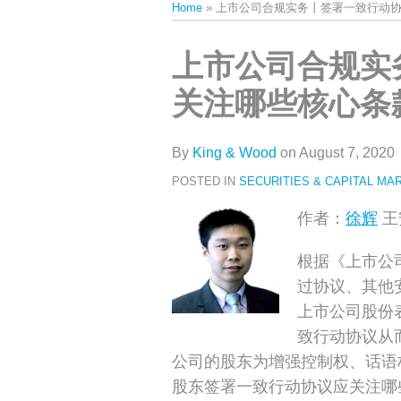
Home
»
上市公司合规实务丨签署一致行动
类
史
文
Print:
Email
Tweet
Like
Share
上市公司合规实
章
this
this
this
this
关注哪些核心条
post
post
post
post
on
LinkedIn
By
King & Wood
on
August 7, 2020
POSTED IN
SECURITIES & CAPITAL MA
作者：
徐辉
王
根据《上市公
过协议、其他
上市公司股份
致行动协议从
公司的股东为增强控制权、话语
股东签署一致行动协议应关注哪