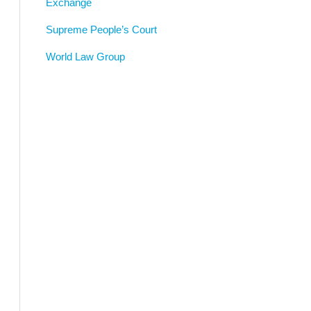
Exchange
Supreme People’s Court
World Law Group