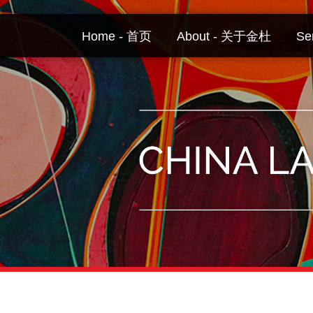
Skip
to
Home - 首页
About - 关于金杜
Se
content
Your website url
Topics
Archives
–
–
分
历