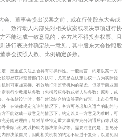
大会、董事会提出议案之前，或在行使股东大会或
，一致行动人内部先对相关议案或表决事项进行协
方不能达成一致意见的，各方均不得投弃权票、且
则进行表决并确定统一意见，其中股东大会按照股
董事会按照人数、比例确定多数。
约定，应重点关注是否具有可操作性。一般而言，约定以某一方
比较容易获得监管部门的认可，尤其是在认定协议一方为实际控
的机制可更加直接、有效地打消监管机构的疑虑。但基于商业因
约定实行少数服从多数（包括股权多数或者人头多数）原则，或
决。在条款设计时，我们建议结合协议签署的背景、上市公司和
此外，在法律规定允许的情况下，各方可考虑加入适当的制约与
各方不能达成一致意见的情形下，约定以某一方意见为准时，可
方充分阐述理由；针对某些特定重大事项在充分沟通后仍难以达
方专业顾问机构以协助内部决策商议等。需要注意的是，意见分
间内部决策僵局，因此相关机制的约定不应过于复杂，以避免因