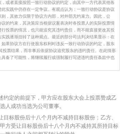
议，或者直接按照一致行动协议的约定，由其中一方代表其他各
对此实践中仍存在一定争议。有观点认为：一致行动协议是协议
原则，其效力仅限于协议方内部，对外部无约束力。因此，公
协议的约束，其决策应当根据议案表决时各投票人的实际投票情
进行投票的情况，也只能追究其违约责任，而不能直接更改其投
法实践逐渐扭转了这种观点。最近的部分司法判决结果显示：在
，如果协议方在行使股东权利时违反一致行动协议的约定，股东
正其投票结果，而非事后依据协议追究股东的违约责任。在此情形
上具备了可能性，将继续履行或强制履行写进违约责任条款中也
述约定的前提下，甲方应在股东大会上投票赞成乙
选人成功当选为公司董事。
让目标股份后十八个月内不减持目标股份；乙方、
甲方受让目标股份后十八个月内不减持其所持目标