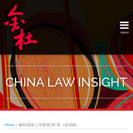
Skip
Example Link
China Banking Regulatory Commissi
China Insurance Regulatory Commis
China Securities Regulatory Commis
General Administration of Customs
Ministry of Commerce
National Development and Reform 
Pacific Rim Advisory Council
State Administration for Industry &
State Administration of Foreign Exc
Supreme People’s Court
World Law Group
RSS
LinkedIn
Weibo
to
content
menu
Home
English
SEARCH
- 首页
中
About
文
- 关于
金杜
Services
- 专业领
域
Contact
- 联系
我们
Print:
Email
Tweet
Like
Share
Your website url
Topics
Archives
this
this
this
this
–
–
Home
»
解码港股上市新规18C章（咨询稿）
分
历
post
post
post
post