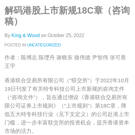
类
史
on
解码港股上市新规18C章（咨询
文
LinkedIn
章
稿）
By
King & Wood
on
October 25, 2022
POSTED IN
UNCATEGORIZED
作者：陈博志 陈璴丹 谢晓东 骆伟德 尹智伟 张可畏
王宇
香港联合交易所有限公司（“联交所”）于2022年10月
19日刊发了有关特专科技公司上市新规的咨询文件
（“咨询文件”），旨在通过增设《香港联合交易所有
限公司证券上市规则》（“上市规则”）第18C章，降
低五大特专科技行业（见下文定义）的公司赴港上市
门槛，进一步丰富联交所的投资机会，提升香港资本
市场的活力。