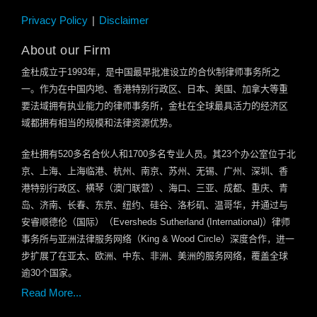
Privacy Policy
Disclaimer
About our Firm
金杜成立于
1993
年，是中国最早批准设立的合伙制律师事务所之
一。作为在中国内地、香港特别行政区、日本、美国、加拿大等重
要法域拥有执业能力的律师事务所，金杜在全球最具活力的经济区
域都拥有相当的规模和法律资源优势。
金杜拥有
520
多名合伙人和
1700
多名专业人员。其
23
个办公室位于北
京、上海、上海临港、杭州、南京、苏州、无锡、广州、深圳、香
港特别行政区、横琴（澳门联营）、海口、三亚、成都、重庆、青
岛、济南、长春、东京、纽约、硅谷、洛杉矶、温哥华，并通过与
安睿顺德伦（国际）（
Eversheds Sutherland (International)
）律师
事务所与亚洲法律服务网络（
King & Wood Circle
）深度合作，进一
步扩展了在亚太、欧洲、中东、非洲、美洲的服务网络，覆盖全球
逾
30
个国家。
Read More...