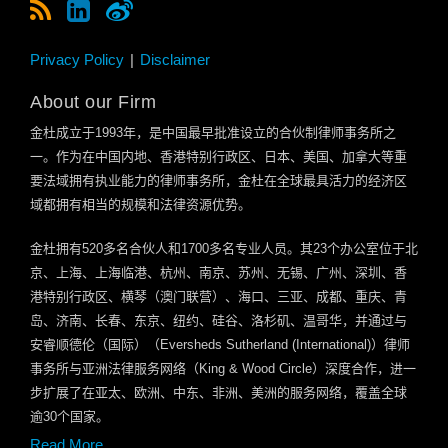
Privacy Policy
Disclaimer
About our Firm
金杜成立于
1993
年，是中国最早批准设立的合伙制律师事务所之
一。作为在中国内地、香港特别行政区、日本、美国、加拿大等重
要法域拥有执业能力的律师事务所，金杜在全球最具活力的经济区
域都拥有相当的规模和法律资源优势。
金杜拥有
520
多名合伙人和
1700
多名专业人员。其
23
个办公室位于北
京、上海、上海临港、杭州、南京、苏州、无锡、广州、深圳、香
港特别行政区、横琴（澳门联营）、海口、三亚、成都、重庆、青
岛、济南、长春、东京、纽约、硅谷、洛杉矶、温哥华，并通过与
安睿顺德伦（国际）（
Eversheds Sutherland (International)
）律师
事务所与亚洲法律服务网络（
King & Wood Circle
）深度合作，进一
步扩展了在亚太、欧洲、中东、非洲、美洲的服务网络，覆盖全球
逾
30
个国家。
Read More...