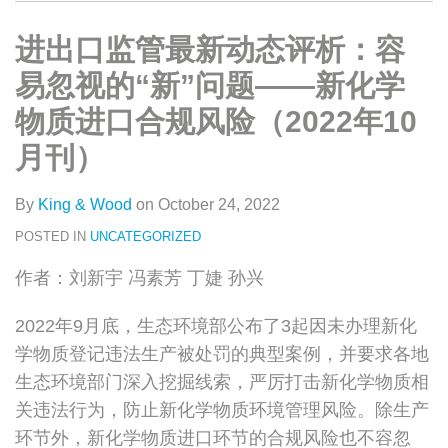
类
史
on
文
LinkedIn
进出口监管最新动态评析：容
章
易忽视的“新”问题——新化学
物质进口合规风险（2022年10
月刊）
By
King & Wood
on
October 24, 2022
POSTED IN
UNCATEGORIZED
作者：刘新宇 冯素芳 丁婕 孙兴
2022年9月底，生态环境部公布了3起因未办理新化
学物质登记违法生产被处罚的典型案例，并要求各地
生态环境部门深入挖掘线索，严厉打击新化学物质相
关违法行为，防止新化学物质环境管理风险。除生产
环节外，新化学物质进口环节的合规风险也不容忽