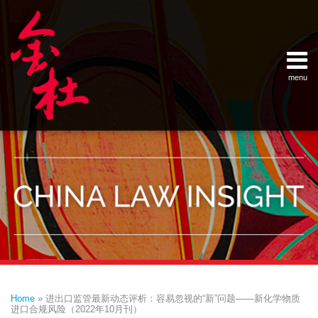
Skip
Example Link
China Banking Regulatory Commissi
China Insurance Regulatory Commis
China Securities Regulatory Commis
General Administration of Customs
Ministry of Commerce
National Development and Reform 
Pacific Rim Advisory Council
State Administration for Industry &
State Administration of Foreign Exc
Supreme People’s Court
World Law Group
RSS
LinkedIn
Weibo
to
content
menu
Home
English
SEARCH
- 首页
中
About
文
- 关于
金杜
Services
- 专业领
域
Contact
- 联系
我们
Print:
Email
Tweet
Like
Share
Your website url
Topics
Archives
this
this
this
this
–
–
Home
»
进出口监管最新动态评析：容易忽视的“新”问题——新化学物质
分
历
post
post
post
post
进口合规风险（2022年10月刊）