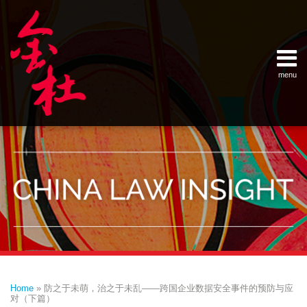
Skip
Example Link
China Banking Regulatory Commissi
China Insurance Regulatory Commis
China Securities Regulatory Commis
General Administration of Customs
Ministry of Commerce
National Development and Reform 
Pacific Rim Advisory Council
State Administration for Industry &
State Administration of Foreign Exc
Supreme People’s Court
World Law Group
RSS
LinkedIn
Weibo
to
content
menu
Home
English
SEARCH
- 首页
中
About
文
- 关于
金杜
Services
- 专业领
域
Contact
- 联系
我们
Print:
Email
Tweet
Like
Share
Your website url
Topics
Archives
this
this
this
this
–
–
Home
»
防之于未萌，治之于未乱——跨国企业数据安全事件的预防与应
分
历
post
post
post
post
对（下篇）