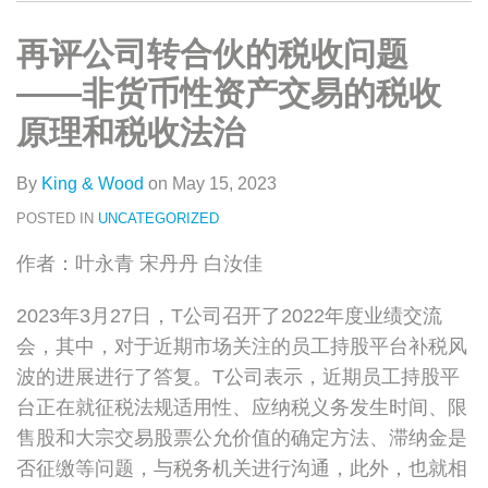
类
史
on
文
LinkedIn
再评公司转合伙的税收问题
章
——非货币性资产交易的税收
原理和税收法治
By
King & Wood
on
May 15, 2023
POSTED IN
UNCATEGORIZED
作者：叶永青 宋丹丹 白汝佳
2023年3月27日，T公司召开了2022年度业绩交流
会，其中，对于近期市场关注的员工持股平台补税风
波的进展进行了答复。T公司表示，近期员工持股平
台正在就征税法规适用性、应纳税义务发生时间、限
售股和大宗交易股票公允价值的确定方法、滞纳金是
否征缴等问题，与税务机关进行沟通，此外，也就相