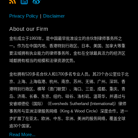
Privacy Policy
Disclaimer
About our Firm
金杜成立于
1993
年，是中国最早批准设立的合伙制律师事务所之
一。作为在中国内地、香港特别行政区、日本、美国、加拿大等重
要法域拥有执业能力的律师事务所，金杜在全球最具活力的经济区
域都拥有相当的规模和法律资源优势。
金杜拥有
520
多名合伙人和
1700
多名专业人员。其
23
个办公室位于北
京、上海、上海临港、杭州、南京、苏州、无锡、广州、深圳、香
港特别行政区、横琴（澳门联营）、海口、三亚、成都、重庆、青
岛、济南、长春、东京、纽约、硅谷、洛杉矶、温哥华，并通过与
安睿顺德伦（国际）（
Eversheds Sutherland (International)
）律师
事务所与亚洲法律服务网络（
King & Wood Circle
）深度合作，进一
步扩展了在亚太、欧洲、中东、非洲、美洲的服务网络，覆盖全球
逾
30
个国家。
Read More...