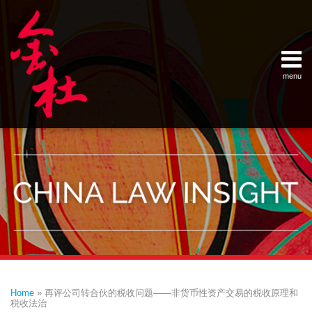
Skip
Example Link
China Banking Regulatory Commissi
China Insurance Regulatory Commis
China Securities Regulatory Commis
General Administration of Customs
Ministry of Commerce
National Development and Reform 
Pacific Rim Advisory Council
State Administration for Industry &
State Administration of Foreign Exc
Supreme People’s Court
World Law Group
RSS
LinkedIn
Weibo
to
content
menu
Home
English
SEARCH
- 首页
中
About
文
- 关于
金杜
Services
- 专业领
域
Contact
- 联系
我们
Print:
Email
Tweet
Like
Share
Your website url
Topics
Archives
this
this
this
this
–
–
Home
»
再评公司转合伙的税收问题——非货币性资产交易的税收原理和
分
历
post
post
post
post
税收法治