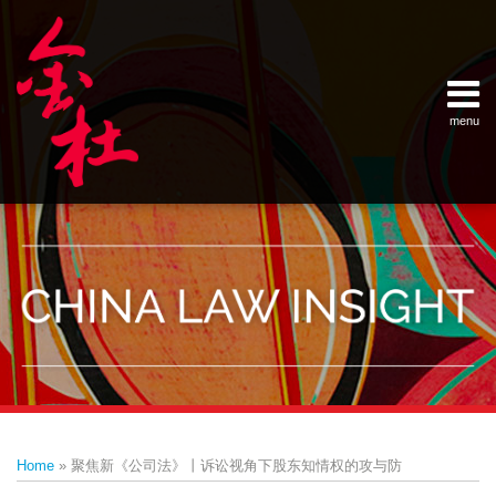
Skip
Example Link
China Banking Regulatory Commissi
China Insurance Regulatory Commis
China Securities Regulatory Commis
General Administration of Customs
Ministry of Commerce
National Development and Reform 
Pacific Rim Advisory Council
State Administration for Industry &
State Administration of Foreign Exc
Supreme People’s Court
World Law Group
RSS
LinkedIn
Weibo
to
content
menu
Home
English
SEARCH
- 首页
中
About
文
- 关于
金杜
Services
- 专业领
域
Contact
- 联系
我们
Print:
Email
Tweet
Like
Share
Your website url
Topics
Archives
this
this
this
this
–
–
Home
»
聚焦新《公司法》丨诉讼视角下股东知情权的攻与防
分
历
post
post
post
post