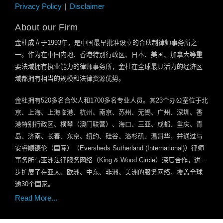
Privacy Policy
Disclaimer
About our Firm
金杜成立于
1993
年，是中国最早批准设立的合伙制律师事务所之
一。作为在中国内地、香港特别行政区、日本、美国、加拿大等重
要法域拥有执业能力的律师事务所，金杜在全球最具活力的经济区
域都拥有相当的规模和法律资源优势。
金杜拥有
520
多名合伙人和
1700
多名专业人员。其
23
个办公室位于北
京、上海、上海临港、杭州、南京、苏州、无锡、广州、深圳、香
港特别行政区、横琴（澳门联营）、海口、三亚、成都、重庆、青
岛、济南、长春、东京、纽约、硅谷、洛杉矶、温哥华，并通过与
安睿顺德伦（国际）（
Eversheds Sutherland (International)
）律师
事务所与亚洲法律服务网络（
King & Wood Circle
）深度合作，进一
步扩展了在亚太、欧洲、中东、非洲、美洲的服务网络，覆盖全球
逾
30
个国家。
Read More...