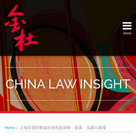
Skip
Example Link
China Banking Regulatory Commissi
China Insurance Regulatory Commis
China Securities Regulatory Commis
General Administration of Customs
Ministry of Commerce
National Development and Reform 
Pacific Rim Advisory Council
State Administration for Industry &
State Administration of Foreign Exc
Supreme People’s Court
World Law Group
RSS
LinkedIn
Weibo
to
content
menu
Home
English
SEARCH
- 首页
中
About
文
- 关于
金杜
Services
- 专业领
域
Contact
- 联系
我们
Print:
Email
Tweet
Like
Share
Your website url
Topics
Archives
this
this
this
this
–
–
Home
»
上海自贸区数据出境负面清单：探索、实践与展望
分
历
post
post
post
post