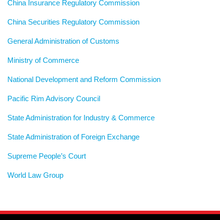
China Insurance Regulatory Commission
China Securities Regulatory Commission
General Administration of Customs
Ministry of Commerce
National Development and Reform Commission
Pacific Rim Advisory Council
State Administration for Industry & Commerce
State Administration of Foreign Exchange
Supreme People’s Court
World Law Group
RSS
LinkedIn
Weibo