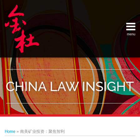
Skip
Example Link
China Banking Regulatory Commissi
China Insurance Regulatory Commis
China Securities Regulatory Commis
General Administration of Customs
Ministry of Commerce
National Development and Reform 
Pacific Rim Advisory Council
State Administration for Industry &
State Administration of Foreign Exc
Supreme People’s Court
World Law Group
RSS
LinkedIn
Weibo
to
content
menu
Home
English
SEARCH
- 首页
中
About
文
- 关于
金杜
Services
- 专业领
域
Contact
- 联系
我们
Print:
Email
Tweet
Like
Share
Your website url
Topics
Archives
this
this
this
this
–
–
Home
»
南美矿业投资：聚焦智利
分
历
post
post
post
post