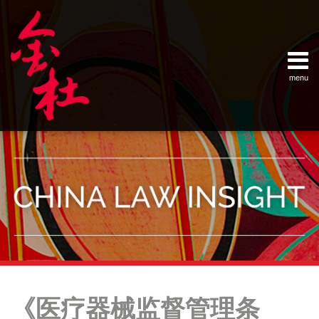
Skip
Example Link
China Banking Regulatory Commissi
China Insurance Regulatory Commis
China Securities Regulatory Commis
General Administration of Customs
Ministry of Commerce
National Development and Reform 
Pacific Rim Advisory Council
State Administration for Industry &
State Administration of Foreign Exc
Supreme People’s Court
World Law Group
RSS
LinkedIn
Weibo
to
content
menu
Home
English
SEARCH
- 首页
中
About
文
- 关于
金杜
Services
- 专业领
域
Contact
- 联系
我们
Your website url
Topics
Archives
中
–
–
国
《医疗器械监督管理条
分
历
修