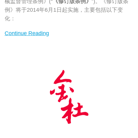
械监督管理条例》(“
《修订版条例》
”)。《修订版条
制
例》将于2014年6月1日起实施，主要包括以下变
度
化：
以
及
Continue Reading
增
强
的
处
罚