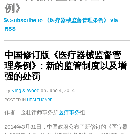
类
史
例》
订
文
版
章
Subscribe to 《医疗器械监督管理条例》 via
《医
RSS
疗
器
械
中国修订版《医疗器械监督管
监
理条例》: 新的监管制度以及增
督
管
强的处罚
理
条
By
King & Wood
on
June 4, 2014
例》:
POSTED IN
HEALTHCARE
新
作者：金杜律师事务所
医疗事务
组
的
监
2014年3月31日，中国政府公布了新修订的《医疗器
管