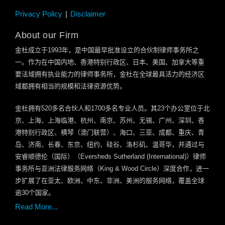
Privacy Policy
Disclaimer
About our Firm
金杜成立于
1993
年，是中国最早批准设立的合伙制律师事务所之
一。作为在中国内地、香港特别行政区、日本、美国、加拿大等重
要法域拥有执业能力的律师事务所，金杜在全球最具活力的经济区
域都拥有相当的规模和法律资源优势。
金杜拥有
520
多名合伙人和
1700
多名专业人员。其
23
个办公室位于北
京、上海、上海临港、杭州、南京、苏州、无锡、广州、深圳、香
港特别行政区、横琴（澳门联营）、海口、三亚、成都、重庆、青
岛、济南、长春、东京、纽约、硅谷、洛杉矶、温哥华，并通过与
安睿顺德伦（国际）（
Eversheds Sutherland (International)
）律师
事务所与亚洲法律服务网络（
King & Wood Circle
）深度合作，进一
步扩展了在亚太、欧洲、中东、非洲、美洲的服务网络，覆盖全球
逾
30
个国家。
Read More...