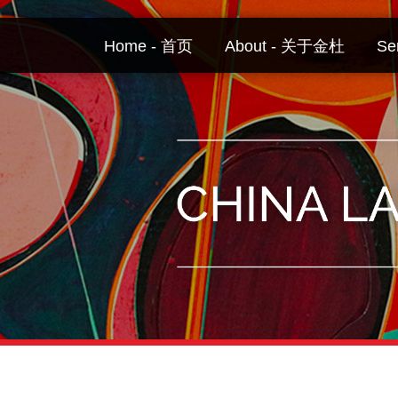
Skip
to
Home - 首页
About - 关于金杜
Se
content
Your website url
Topics
Archives
–
–
分
历