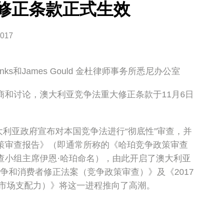
修正条款正式生效
2017
 Monks和James Gould 金杜律师事务所悉尼办公室
商和讨论，澳大利亚竞争法重大修正条款于11月6日
澳大利亚政府宣布对本国竞争法进行“彻底性”审查，并
策审查报告》（即通常所称的《哈珀竞争政策审查
查小组主席伊恩·哈珀命名），由此开启了澳大利亚
竞争和消费者修正法案（竞争政策审查）》及《2017
市场支配力）》将这一进程推向了高潮。