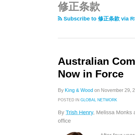
修正条款
类
史
文
Subscribe to 修正条款 via R
章
Australian Com
Australian
Competition
Now in Force
Law
Reform
By
King & Wood
on
November 29, 
Now
POSTED IN
GLOBAL NETWORK
in
Force
By
Trish Henry
, Melissa Monks
office