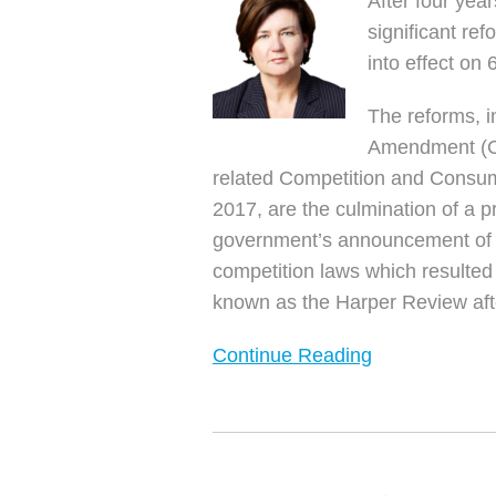
After four yea
significant re
into effect on
The reforms, 
Amendment (Co
related Competition and Consu
2017, are the culmination of a 
government’s announcement of a 
competition laws which resulted
known as the Harper Review afte
Continue Reading
澳
大