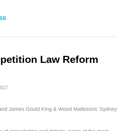
SS
petition Law Reform
2017
 and James Gould King & Wood Mallesons’ Sydney