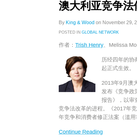
澳大利亚竞争法
利
亚
竞
By
King & Wood
on
November 29, 
争
POSTED IN
GLOBAL NETWORK
法
​作者：
Trish Henry
、Melissa
修
正
历经四年的协
条
起正式生效。
款
正
2013年9月
式
发布《竞争政
生
报告》，以审
效
竞争法改革的进程。《2017年
年竞争和消费者修正法案（滥用
Continue Reading