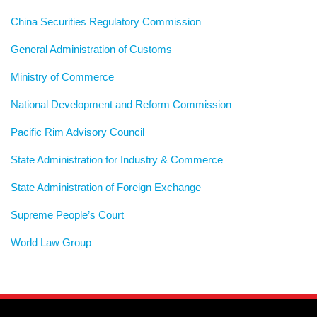
China Securities Regulatory Commission
General Administration of Customs
Ministry of Commerce
National Development and Reform Commission
Pacific Rim Advisory Council
State Administration for Industry & Commerce
State Administration of Foreign Exchange
Supreme People’s Court
World Law Group
RSS
LinkedIn
Weibo