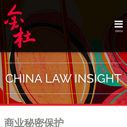
Skip
Example Link
China Banking Regulatory Commissi
China Insurance Regulatory Commis
China Securities Regulatory Commis
General Administration of Customs
Ministry of Commerce
National Development and Reform 
Pacific Rim Advisory Council
State Administration for Industry &
State Administration of Foreign Exc
Supreme People’s Court
World Law Group
RSS
LinkedIn
Weibo
to
content
menu
Home
English
SEARCH
- 首页
中
About
文
- 关于
金杜
Services
- 专业领
域
Contact
- 联系
我们
Your website url
Topics
Archives
–
–
商业秘密保护
分
历