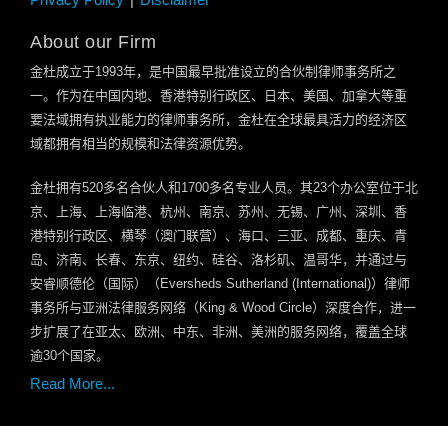
About our Firm
金杜成立于
1993
年，是中国最早批准设立的合伙制律师事务所之
一。作为在中国内地、香港特别行政区、日本、美国、加拿大等重
要法域拥有执业能力的律师事务所，金杜在全球最具活力的经济区
域都拥有相当的规模和法律资源优势。
金杜拥有
520
多名合伙人和
1700
多名专业人员。其
23
个办公室位于北
京、上海、上海临港、杭州、南京、苏州、无锡、广州、深圳、香
港特别行政区、横琴（澳门联营）、海口、三亚、成都、重庆、青
岛、济南、长春、东京、纽约、硅谷、洛杉矶、温哥华，并通过与
安睿顺德伦（国际）（
Eversheds Sutherland (International)
）律师
事务所与亚洲法律服务网络（
King & Wood Circle
）深度合作，进一
步扩展了在亚太、欧洲、中东、非洲、美洲的服务网络，覆盖全球
逾
30
个国家。
Read More...