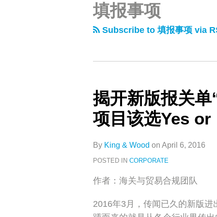
填报事项
类
史
文
Subscribe to 填报事项 via R
章
揭开新版报关单
项目该选Yes or 
By
King & Wood
on
April 6, 2016
POSTED IN
CORPORATE
作者：海关与贸易合规团队
2016年3月，传闻已久的新版