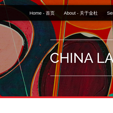
Skip
to
Home - 首页
About - 关于金杜
Se
content
Your website url
Topics
Archives
–
–
分
历