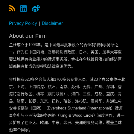
Privacy Policy
Disclaimer
About our Firm
金杜成立于
1993
年，是中国最早批准设立的合伙制律师事务所之
一。作为在中国内地、香港特别行政区、日本、美国、加拿大等重
要法域拥有执业能力的律师事务所，金杜在全球最具活力的经济区
域都拥有相当的规模和法律资源优势。
金杜拥有
520
多名合伙人和
1700
多名专业人员。其
23
个办公室位于北
京、上海、上海临港、杭州、南京、苏州、无锡、广州、深圳、香
港特别行政区、横琴（澳门联营）、海口、三亚、成都、重庆、青
岛、济南、长春、东京、纽约、硅谷、洛杉矶、温哥华，并通过与
安睿顺德伦（国际）（
Eversheds Sutherland (International)
）律师
事务所与亚洲法律服务网络（
King & Wood Circle
）深度合作，进一
步扩展了在亚太、欧洲、中东、非洲、美洲的服务网络，覆盖全球
逾
30
个国家。