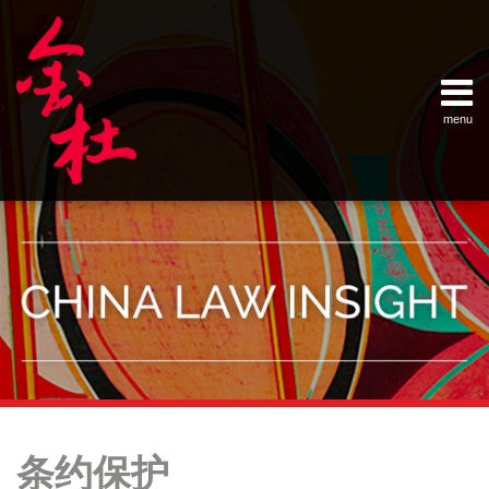
Skip
Example Link
China Banking Regulatory Commissi
China Insurance Regulatory Commis
China Securities Regulatory Commis
General Administration of Customs
Ministry of Commerce
National Development and Reform 
Pacific Rim Advisory Council
State Administration for Industry &
State Administration of Foreign Exc
Supreme People’s Court
World Law Group
RSS
LinkedIn
Weibo
to
content
menu
Home
English
SEARCH
- 首页
中
About
文
- 关于
金杜
Services
- 专业领
域
Contact
- 联系
我们
Your website url
Topics
Archives
中
–
–
国
条约保护
分
历
企