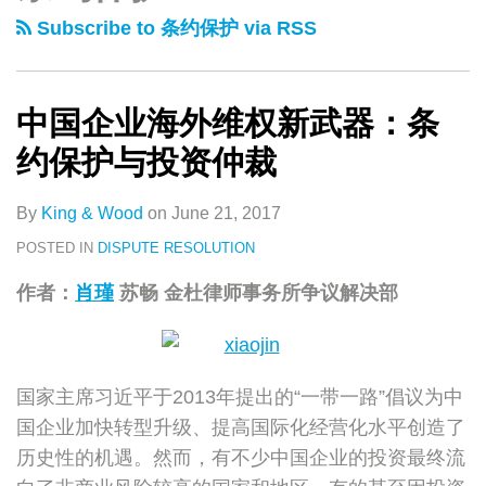
类
史
业
Subscribe to 条约保护 via RSS
文
海
章
外
维
中国企业海外维权新武器：条
权
约保护与投资仲裁
新
武
By
King & Wood
on
June 21, 2017
器：
POSTED IN
DISPUTE RESOLUTION
条
作者：
肖瑾
苏畅 金杜律师事务所争议解决部
约
保
护
与
国家主席习近平于2013年提出的“一带一路”倡议为中
投
国企业加快转型升级、提高国际化经营化水平创造了
资
历史性的机遇。然而，有不少中国企业的投资最终流
仲