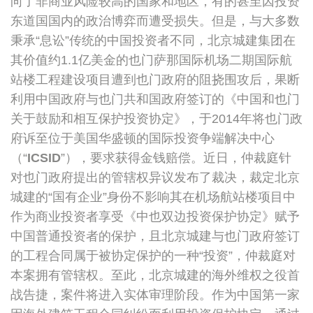
向了非商业风险较高的国家和地区，有的甚至因投资
裁
东道国国内的政治博弈而遭受损失。但是，与大多数
秉承“息讼”传统的中国投资者不同，北京城建集团在
其价值约1.1亿美金的也门萨那国际机场二期国际航
站楼工程建设项目遭到也门政府的阻挠围攻后，果断
利用中国政府与也门共和国政府签订的《中国和也门
关于鼓励和相互保护投资协定》，于2014年将也门政
府诉至位于美国华盛顿的国际投资争端解决中心
（“
ICSID
”），要求获得金钱赔偿。近日，仲裁庭针
对也门政府提出的管辖权异议发布了裁决，裁定北京
城建的“国有企业”身份不影响其在机场航站楼项目中
作为商业投资者享受《中也双边投资保护协定》赋予
中国普通投资者的保护，且北京城建与也门政府签订
的工程合同属于被协定保护的一种“投资”，仲裁庭对
本案拥有管辖权。至此，北京城建的海外维权之役首
战告捷，案件将进入实体审理阶段。作为中国第一家