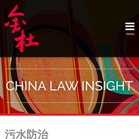
Skip
Example Link
China Banking Regulatory Commissi
China Insurance Regulatory Commis
China Securities Regulatory Commis
General Administration of Customs
Ministry of Commerce
National Development and Reform 
Pacific Rim Advisory Council
State Administration for Industry &
State Administration of Foreign Exc
Supreme People’s Court
World Law Group
RSS
LinkedIn
Weibo
to
content
menu
Home
English
SEARCH
- 首页
中
About
文
- 关于
金杜
Services
- 专业领
域
Contact
- 联系
我们
Your website url
Topics
Archives
新
–
–
水
污水防治
分
历
污