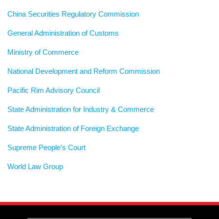
China Securities Regulatory Commission
General Administration of Customs
Ministry of Commerce
National Development and Reform Commission
Pacific Rim Advisory Council
State Administration for Industry & Commerce
State Administration of Foreign Exchange
Supreme People’s Court
World Law Group
RSS
LinkedIn
Weibo