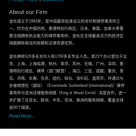
About our Firm
金杜成立于
1993
年，是中国最早批准设立的合伙制律师事务所之
一。作为在中国内地、香港特别行政区、日本、美国、加拿大等重
要法域拥有执业能力的律师事务所，金杜在全球最具活力的经济区
域都拥有相当的规模和法律资源优势。
金杜拥有
520
多名合伙人和
1700
多名专业人员。其
23
个办公室位于北
京、上海、上海临港、杭州、南京、苏州、无锡、广州、深圳、香
港特别行政区、横琴（澳门联营）、海口、三亚、成都、重庆、青
岛、济南、长春、东京、纽约、硅谷、洛杉矶、温哥华，并通过与
安睿顺德伦（国际）（
Eversheds Sutherland (International)
）律师
事务所与亚洲法律服务网络（
King & Wood Circle
）深度合作，进一
步扩展了在亚太、欧洲、中东、非洲、美洲的服务网络，覆盖全球
逾
30
个国家。
Read More...