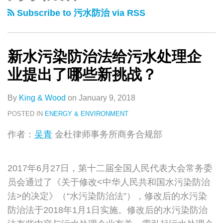
类
史
染
Subscribe to 污水防治 via RSS
文
防
章
治
法
新水污染防治法给污水处理企
给
业提出了哪些新挑战？
污
水
By
King & Wood
on
January 9, 2018
处
POSTED IN
ENERGY & ENVIRONMENT
理
作者：
吴青
金杜律师事务所商务合规部
企
业
提
2017年6月27日，第十二届全国人民代表大会常务委
出
员会通过了《关于修改<中华人民共和国水污染防治
了
法>的决定》（“水污染防治法”），修改后的水污染
哪
防治法于2018年1月1日实施。修改后的水污染防治
些