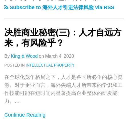
类
史
业
Subscribe to 海外人才引进法律风险 via RSS
文
秘
章
密
(三)：
决胜商业秘密(三)：人才自远方
人
来，有风险乎？
才
自
By
King & Wood
on
March 4, 2020
远
POSTED IN
INTELLECTUAL PROPERTY
方
在全球化竞争格局之下，人才是各国所必争的核心资
来，
源。对于企业而言，海外尖端人才所带来的学识和工
有
作技能可能在短时间内显著提高企业整体的研发能
风
力。
…
险
乎？
Continue Reading