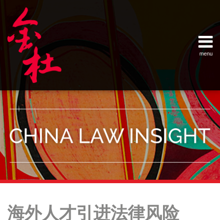
Skip
Example Link
China Banking Regulatory Commissi
China Insurance Regulatory Commis
China Securities Regulatory Commis
General Administration of Customs
Ministry of Commerce
National Development and Reform 
Pacific Rim Advisory Council
State Administration for Industry &
State Administration of Foreign Exc
Supreme People’s Court
World Law Group
RSS
LinkedIn
Weibo
to
content
menu
Home
English
SEARCH
- 首页
中
About
文
- 关于
金杜
Services
- 专业领
域
Contact
- 联系
我们
Your website url
Topics
Archives
决
–
–
胜
海外人才引进法律风险
分
历
商