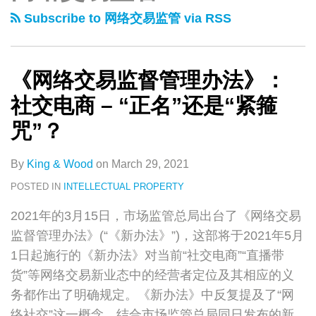
类
史
易
Subscribe to 网络交易监管 via RSS
文
监
章
督
管
《网络交易监督管理办法》：
理
社交电商 – “正名”还是“紧箍
办
咒”？
法》：
社
By
King & Wood
on
March 29, 2021
交
POSTED IN
INTELLECTUAL PROPERTY
电
商
2021年的3月15日，市场监管总局出台了《网络交易
–
监督管理办法》(“《新办法》”)，这部将于2021年5月
“正
1日起施行的《新办法》对当前“社交电商”“直播带
名”还
货”等网络交易新业态中的经营者定位及其相应的义
是“紧
务都作出了明确规定。《新办法》中反复提及了“网
箍
络社交”这一概念，结合市场监管总局同日发布的新