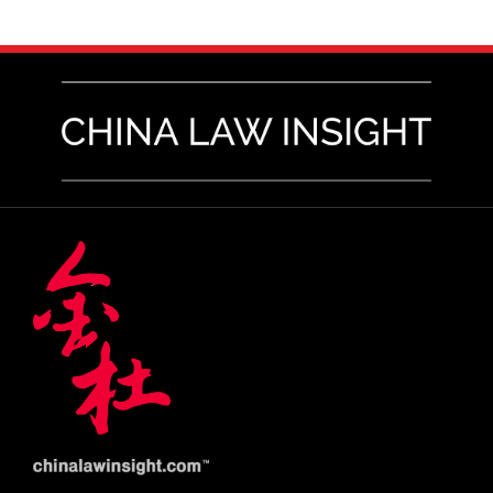
RSS
LinkedIn
Weibo