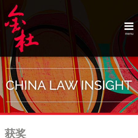
Skip
Example Link
China Banking Regulatory Commissi
China Insurance Regulatory Commis
China Securities Regulatory Commis
General Administration of Customs
Ministry of Commerce
National Development and Reform 
Pacific Rim Advisory Council
State Administration for Industry &
State Administration of Foreign Exc
Supreme People’s Court
World Law Group
RSS
LinkedIn
Weibo
to
content
menu
Home
English
SEARCH
- 首页
中
About
文
- 关于
金杜
Services
- 专业领
域
Contact
- 联系
我们
Your website url
Topics
Archives
金
金
金
–
–
杜
杜
杜
获奖
分
历
再
领
再