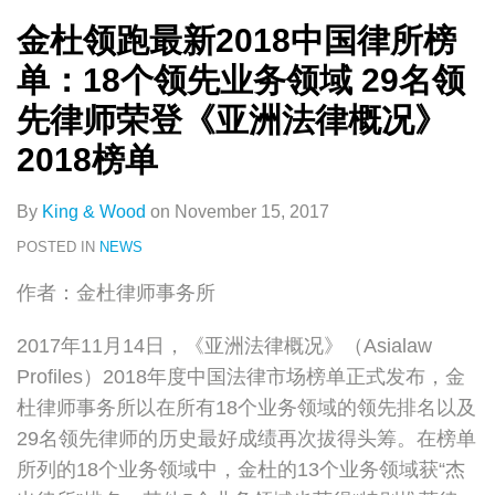
所”
领
年
金杜领跑最新2018中国律所榜
大
域
度
单：18个领先业务领域 29名领
奖
29
大
先律师荣登《亚洲法律概况》
名
奖
领
2018榜单
先
律
By
King & Wood
on
November 15, 2017
师
POSTED IN
NEWS
荣
作者：金杜律师事务所
登
《亚
2017年11月14日，《亚洲法律概况》（Asialaw
洲
Profiles）2018年度中国法律市场榜单正式发布，金
法
杜律师事务所以在所有18个业务领域的领先排名以及
律
29名领先律师的历史最好成绩再次拔得头筹。在榜单
概
所列的18个业务领域中，金杜的13个业务领域获“杰
况》