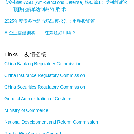
实务指南·ASD (Anti-Sanctions Defense) 姊妹篇1：反制裁诉讼
——预防化解单边制裁的“柔”术
2025年度债务重组市场观察报告：重整投资篇
AI企业搭建架构——红筹还好用吗？
Links – 友情链接
China Banking Regulatory Commission
China Insurance Regulatory Commission
China Securities Regulatory Commission
General Administration of Customs
Ministry of Commerce
National Development and Reform Commission
Pacific Rim Advisory Council