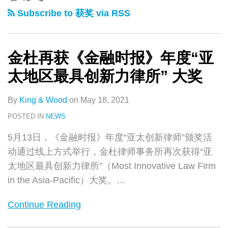
类
史
获
跑
获
Subscribe to 获奖 via RSS
文
《金
最
Asialaw“中
章
融
新
国
时
2018
争
金杜再获《金融时报》年度“亚
报》
中
议
太地区最具创新力律所” 大奖
年
国
解
度“亚
律
决
By
King & Wood
on
May 18, 2021
太
所
最
POSTED IN
NEWS
地
榜
佳
5月13日，《金融时报》年度“亚太创新律师”颁奖活
区
单：
律
动通过线上方式举行，金杜律师事务所再次获得“亚
最
18
师
太地区最具创新力律所”（Most Innovative Law Firm
具
个
事
in the Asia-Pacific）大奖。
…
创
领
务
新
先
所”等
Continue Reading
力
业
2
律
务
项