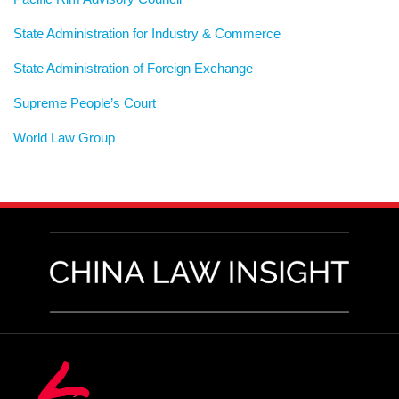
State Administration for Industry & Commerce
State Administration of Foreign Exchange
Supreme People’s Court
World Law Group
RSS
LinkedIn
Weibo