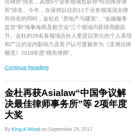
出律所”排名，其他5个业务领域也获得“特别推荐律
2018
所”排名。今年，在保持以往的11个业务领域顶尖律
榜
所排名的同时，金杜在 “房地产与建筑”、“金融服务
单
监管”和“海事海商及航空业”三个领域均获得亮眼跃
升。金杜的29名各领域合伙人更是以突出的个人表现
和广泛的业内影响力及客户认可度被评为《亚洲法律
概览》2018年度“领先律师”。
Continue Reading
金杜再获Asialaw“中国争议解
决最佳律师事务所”等 2项年度
大奖
By
King & Wood
on
September 29, 2017