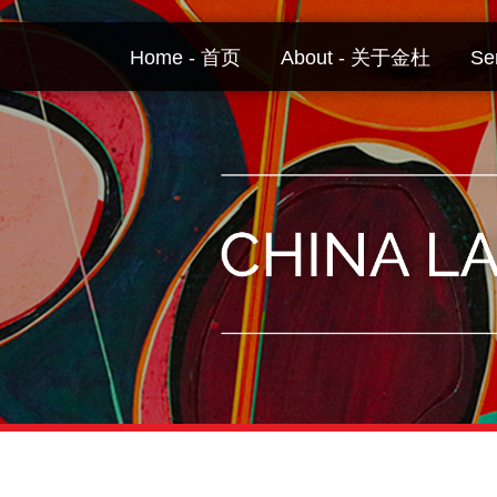
Skip
to
Home - 首页
About - 关于金杜
Se
content
Your website url
Topics
Archives
–
–
分
历