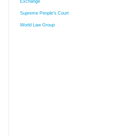
Exchange
Supreme People’s Court
World Law Group