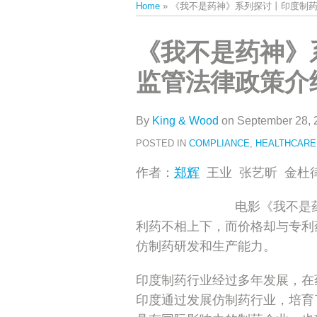
Home
»
《我不是药神》系列探讨丨印度制
类
史
文
Print:
Email
Tweet
Like
Share
《我不是药神》
章
this
this
this
this
监管法律政策介
post
post
post
post
on
LinkedIn
By
King & Wood
on
September 28, 
POSTED IN
COMPLIANCE
,
HEALTHCARE
作者：
郑辉
王业 张艺昕 金杜
电影《我不是
利药不相上下，而价格却与专利
仿制药研发和生产能力。
印度制药行业经过多年发展，在
印度通过发展仿制药行业，培育了太阳