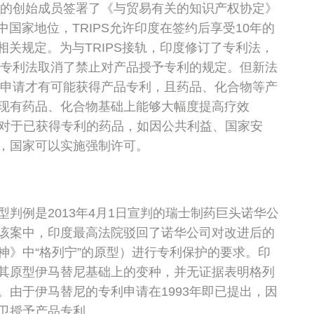
组织的创始成员签署了《与贸易有关的知识产权协定》
中国家地位，TRIPS允许印度在签约后享受10年的
的相关规定。为与TRIPS接轨，印度修订了专利法，
订的专利法取消了禁止对产品授予专利的规定。但新法
交的申请才有可能获得产品专利，且药品、化合物等产
现有药品、化合物基础上能够大幅度提高疗效
y）。同时，对于已获得专利的药品，如因公共利益、国家安
，国家可以实施强制许可。
判例是2013年4月1日宣判的瑞士制药巨头诺华公
该案中，印度最高法院驳回了诺华公司对改进后的
神》中“格列宁”的原型）进行专利保护的要求。印
其原型伊马替尼基础上的变种，并无证据表明格列
。由于伊马替尼的专利申请在1993年即已提出，因
卫授予产品专利。