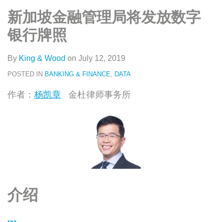
类
史
on
新加坡金融管理局将发放数字
文
LinkedIn
章
银行牌照
By
King & Wood
on
July 12, 2019
POSTED IN
BANKING & FINANCE
,
DATA
作者：
杨凯章
金杜律师事务所
介绍