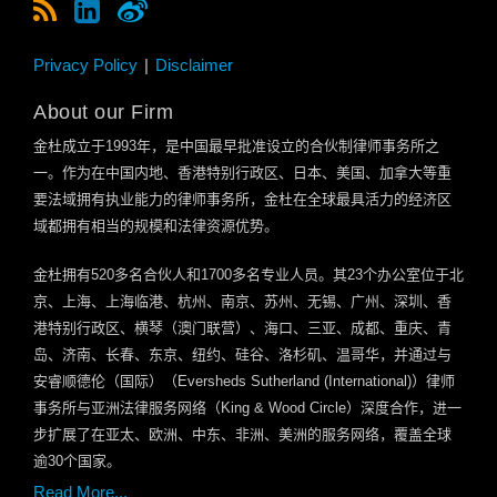
Privacy Policy
Disclaimer
About our Firm
金杜成立于
1993
年，是中国最早批准设立的合伙制律师事务所之
一。作为在中国内地、香港特别行政区、日本、美国、加拿大等重
要法域拥有执业能力的律师事务所，金杜在全球最具活力的经济区
域都拥有相当的规模和法律资源优势。
金杜拥有
520
多名合伙人和
1700
多名专业人员。其
23
个办公室位于北
京、上海、上海临港、杭州、南京、苏州、无锡、广州、深圳、香
港特别行政区、横琴（澳门联营）、海口、三亚、成都、重庆、青
岛、济南、长春、东京、纽约、硅谷、洛杉矶、温哥华，并通过与
安睿顺德伦（国际）（
Eversheds Sutherland (International)
）律师
事务所与亚洲法律服务网络（
King & Wood Circle
）深度合作，进一
步扩展了在亚太、欧洲、中东、非洲、美洲的服务网络，覆盖全球
逾
30
个国家。
Read More...