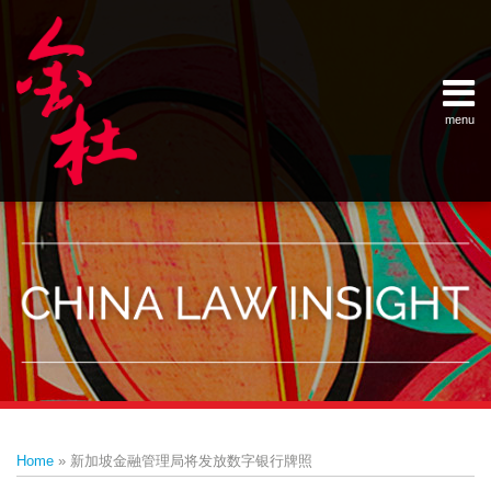
Skip
Example Link
China Banking Regulatory Commissi
China Insurance Regulatory Commis
China Securities Regulatory Commis
General Administration of Customs
Ministry of Commerce
National Development and Reform 
Pacific Rim Advisory Council
State Administration for Industry &
State Administration of Foreign Exc
Supreme People’s Court
World Law Group
RSS
LinkedIn
Weibo
to
content
menu
Home
English
SEARCH
- 首页
中
About
文
- 关于
金杜
Services
- 专业领
域
Contact
- 联系
我们
Print:
Email
Tweet
Like
Share
Your website url
Topics
Archives
this
this
this
this
–
–
Home
»
新加坡金融管理局将发放数字银行牌照
分
历
post
post
post
post