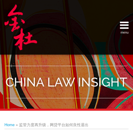
Skip
Example Link
China Banking Regulatory Commissi
China Insurance Regulatory Commis
China Securities Regulatory Commis
General Administration of Customs
Ministry of Commerce
National Development and Reform 
Pacific Rim Advisory Council
State Administration for Industry &
State Administration of Foreign Exc
Supreme People’s Court
World Law Group
RSS
LinkedIn
Weibo
to
content
menu
Home
English
SEARCH
- 首页
中
About
文
- 关于
金杜
Services
- 专业领
域
Contact
- 联系
我们
Print:
Email
Tweet
Like
Share
Your website url
Topics
Archives
this
this
this
this
–
–
Home
»
监管力度再升级，网贷平台如何良性退出
分
历
post
post
post
post