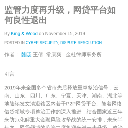
类
史
on
监管力度再升级，网贷平台如
文
LinkedIn
章
何良性退出
By
King & Wood
on
November 15, 2019
POSTED IN
CYBER SECURITY
,
DISPUTE RESOLUTION
作者：
韩旸
王倩 常康爽 金杜律师事务所
引言
2019年来全国多个省市先后释放重拳整治信号，云
南、山东、四川、广东、宁夏、天津、湖南、湖北等
地陆续发文清退辖区内若干P2P网贷平台。随着网络
借贷领域专项整治工作的深入推进，结合国家近三年
来防范化解重大金融风险攻坚战的统一安排，未来半
年内，网贷领域的监管力度将迎来进一步升级，整治