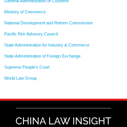
General Administration of Customs
Ministry of Commerce
National Development and Reform Commission
Pacific Rim Advisory Council
State Administration for Industry & Commerce
State Administration of Foreign Exchange
Supreme People’s Court
World Law Group
RSS
LinkedIn
Weibo