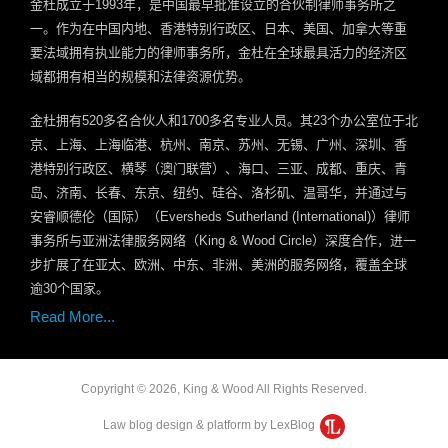
金杜成立于
1993
年，是中国最早批准设立的合伙制律师事务所之
一。作为在中国内地、香港特别行政区、日本、美国、加拿大等重
要法域拥有执业能力的律师事务所，金杜在全球最具活力的经济区
域都拥有相当的规模和法律资源优势。
金杜拥有
520
多名合伙人和
1700
多名专业人员。其
23
个办公室位于北
京、上海、上海临港、杭州、南京、苏州、无锡、广州、深圳、香
港特别行政区、横琴（澳门联营）、海口、三亚、成都、重庆、青
岛、济南、长春、东京、纽约、硅谷、洛杉矶、温哥华，并通过与
安睿顺德伦（国际）（
Eversheds Sutherland (International)
）律师
事务所与亚洲法律服务网络（
King & Wood Circle
）深度合作，进一
步扩展了在亚太、欧洲、中东、非洲、美洲的服务网络，覆盖全球
逾
30
个国家。
Read More...
Copyright © 2026, King & Wood All Rights Reserved.
Law blog design & platform by LexBlog