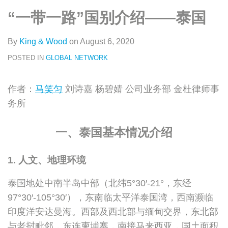
类
史
on
“一带一路”国别介绍——泰国
文
LinkedIn
章
By
King & Wood
on
August 6, 2020
POSTED IN
GLOBAL NETWORK
作者：
马笑匀
刘诗嘉 杨碧婧 公司业务部 金杜律师事
务所
一、泰国基本情况介绍
1.
人文、地理环境
泰国地处中南半岛中部（北纬5°30′-21°，东经
97°30′-105°30′），东南临太平洋泰国湾，西南濒临
印度洋安达曼海。西部及西北部与缅甸交界，东北部
与老挝毗邻，东连柬埔寨，南接马来西亚，国土面积