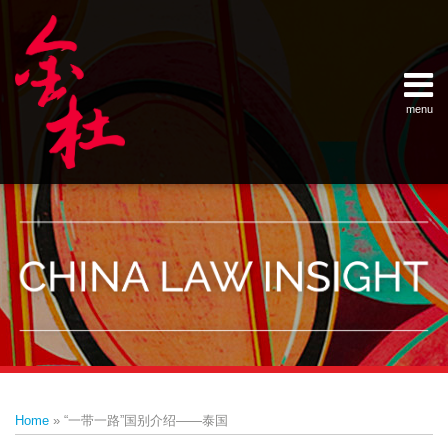
Skip
Example Link
China Banking Regulatory Commissi
China Insurance Regulatory Commis
China Securities Regulatory Commis
General Administration of Customs
Ministry of Commerce
National Development and Reform 
Pacific Rim Advisory Council
State Administration for Industry &
State Administration of Foreign Exc
Supreme People’s Court
World Law Group
RSS
LinkedIn
Weibo
to
content
menu
Home
English
SEARCH
- 首页
中
About
文
- 关于
金杜
Services
- 专业领
域
Contact
- 联系
我们
Print:
Email
Tweet
Like
Share
Your website url
Topics
Archives
this
this
this
this
–
–
Home
»
“一带一路”国别介绍——泰国
分
历
post
post
post
post