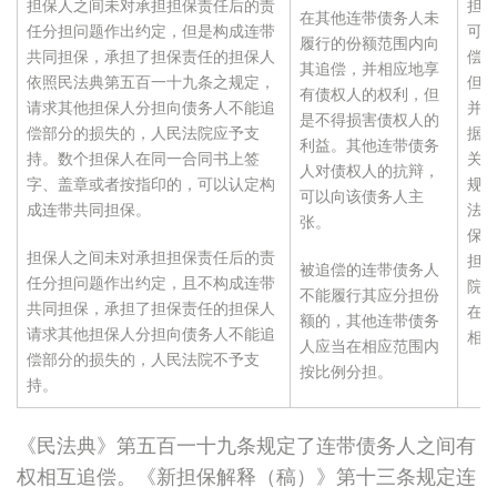
担保人之间未对承担担保责任后的责
担
在其他连带债务人未
任分担问题作出约定，但是构成连带
可
履行的份额范围内向
共同担保，承担了担保责任的担保人
偿
其追偿，并相应地享
依照民法典第五百一十九条之规定，
但《
有债权人的权利，但
请求其他担保人分担向债务人不能追
并
是不得损害债权人的
偿部分的损失的，人民法院应予支
据《
利益。其他连带债务
持。数个担保人在同一合同书上签
关于
人对债权人的抗辩，
字、盖章或者按指印的，可以认定构
规
可以向该债务人主
成连带共同担保。
法”
张。
保
担保人之间未对承担担保责任后的责
担
被追偿的连带债务人
任分担问题作出约定，且不构成连带
院
不能履行其应分担份
共同担保，承担了担保责任的担保人
在
额的，其他连带债务
请求其他担保人分担向债务人不能追
相
人应当在相应范围内
偿部分的损失的，人民法院不予支
按比例分担。
持。
《民法典》第五百一十九条规定了连带债务人之间有
权相互追偿。《新担保解释（稿）》第十三条规定连