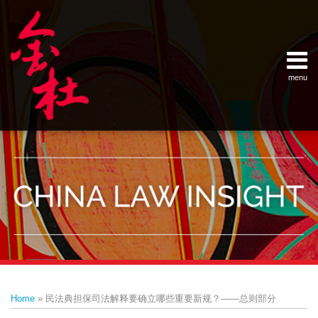
Skip
Example Link
China Banking Regulatory Commissi
China Insurance Regulatory Commis
China Securities Regulatory Commis
General Administration of Customs
Ministry of Commerce
National Development and Reform 
Pacific Rim Advisory Council
State Administration for Industry &
State Administration of Foreign Exc
Supreme People’s Court
World Law Group
RSS
LinkedIn
Weibo
to
content
menu
Home
English
SEARCH
- 首页
中
About
文
- 关于
金杜
Services
- 专业领
域
Contact
- 联系
我们
Print:
Email
Tweet
Like
Share
Your website url
Topics
Archives
this
this
this
this
–
–
Home
»
民法典担保司法解释要确立哪些重要新规？——总则部分
分
历
post
post
post
post