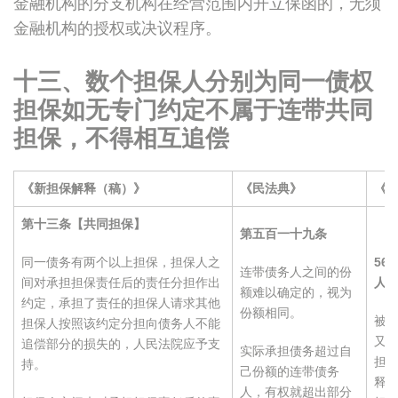
金融机构的分支机构在经营范围内开立保函的，无须
金融机构的授权或决议程序。
十三、数个担保人分别为同一债权
担保如无专门约定不属于连带共同
担保，不得相互追偿
《新担保解释（稿）》
《民法典》
《
第十三条【共同担保】
第五百一十九条
同一债务有两个以上担保，担保人之
56.
连带债务人之间的份
间对承担担保责任后的责任分担作出
人
额难以确定的，视为
约定，承担了责任的担保人请求其他
份额相同。
被
担保人按照该约定分担向债务人不能
又
追偿部分的损失的，人民法院应予支
实际承担债务超过自
担
持。
己份额的连带债务
释第
人，有权就超出部分