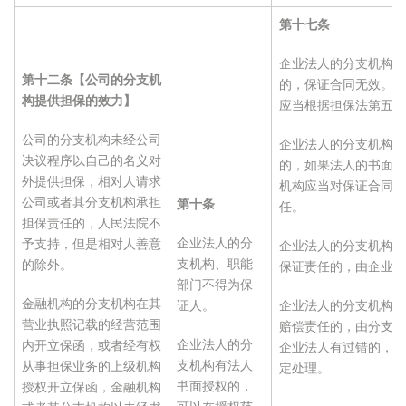
第十七条
企业法人的分支机构未
第十二条【公司的分支机
的，保证合同无效。因
构提供担保的效力】
应当根据担保法第五条
公司的分支机构未经公司
企业法人的分支机构经
决议程序以自己的名义对
的，如果法人的书面授
外提供担保，相对人请求
机构应当对保证合同约
公司或者其分支机构承担
第十条
任。
担保责任的，人民法院不
企业法人的分
予支持，但是相对人善意
企业法人的分支机构经
支机构、职能
的除外。
保证责任的，由企业法
部门不得为保
金融机构的分支机构在其
证人。
企业法人的分支机构提
营业执照记载的经营范围
赔偿责任的，由分支机
企业法人的分
内开立保函，或者经有权
企业法人有过错的，按
支机构有法人
从事担保业务的上级机构
定处理。
书面授权的，
授权开立保函，金融机构