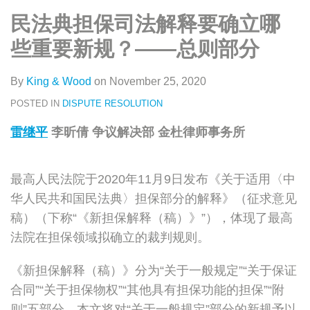
类
史
on
民法典担保司法解释要确立哪
文
LinkedIn
章
些重要新规？——总则部分
By
King & Wood
on
November 25, 2020
POSTED IN
DISPUTE RESOLUTION
雷继平
李昕倩 争议解决部 金杜律师事务所
最高人民法院于2020年11月9日发布《关于适用〈中
华人民共和国民法典〉担保部分的解释》（征求意见
稿）（下称“《新担保解释（稿）》”），体现了最高
法院在担保领域拟确立的裁判规则。
《新担保解释（稿）》分为“关于一般规定”“关于保证
合同”“关于担保物权”“其他具有担保功能的担保”“附
则”五部分。本文将对“关于一般规定”部分的新规予以