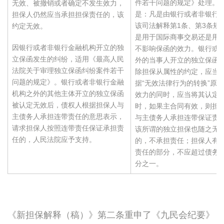
件若干问题的规定》处理。
无效、被撤销或者确定不发生效力，
是：凡是由银行或者非银行
担保人仍然应当承担担保责任的，该
该司法解释第1条、第3条规
约定无效。
是用于国际商事交易还是用
因银行或者非银行金融机构开立的独
不影响保函的效力。银行或
立保函发生的纠纷，适用《最高人民
外的当事人开立的独立保函
法院关于审理独立保函纠纷案件若干
除担保从属性的约定，应当
问题的规定》。银行或者非银行金融
据“无效法律行为的转换”原
机构之外的其他主体开立的独立保函
效力的同时，应当将其认定
被认定无效后，债权人根据担保人与
时，如果主合同有效，则担
主债务人承担连带责任的意思表示，
与主债务人承担连带保证责
请求担保人按照连带责任保证承担责
该所谓的独立担保也随之无
任的，人民法院应予支持。
的，不承担责任；担保人有
责任的部分，不应超过债务
分之一。
《新担保解释（稿）》第二条重申了《九民会纪要》