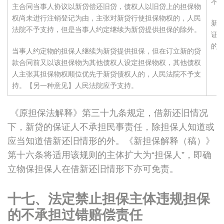
不
主合同当事人协议以新贷偿还旧贷，债权人以旧贷上的担保物
权尚未进行注销登记为由，主张对新贷行使担保物权的，人民
新
法院不予支持，但是当事人约定继续为新贷提供担保的除外。
证
的
当事人约定物的担保人继续为新贷提供担保，但在订立新的贷
款合同前又以该担保物为其他债权人设定担保物权，其他债权
人主张其担保物权顺位优先于新贷债权人的，人民法院不予支
持。【另一种意见】人民法院应予支持。
《原担保法解释》第三十九条规定，借新还旧情况
下，新贷的保证人不承担民事责任，除担保人知道或
应当知道借新还旧情形的外。《新担保解释（稿）》
第十六条将适用该规则的主体扩大为“担保人”，即确
立物保担保人在借新还旧情形下亦可免责。
十七、法定禁止担保主体违规担保
的不承担过错赔偿责任