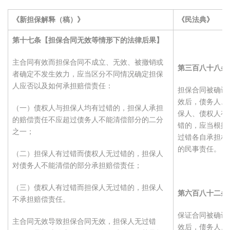
《新担保解释（稿）》
《民法典》
第十七条【担保合同无效等情形下的法律后果】
主合同有效而担保合同不成立、无效、被撤销或
第三百八十八条
者确定不发生效力，应当区分不同情况确定担保
人应否以及如何承担赔偿责任：
担保合同被确认
效后，债务人、
（一）债权人与担保人均有过错的，担保人承担
保人、债权人有
的赔偿责任不应超过债务人不能清偿部分的二分
错的，应当根据
之一；
过错各自承担相
的民事责任。
（二）担保人有过错而债权人无过错的，担保人
对债务人不能清偿的部分承担赔偿责任；
（三）债权人有过错而担保人无过错的，担保人
第六百八十二条
不承担赔偿责任。
保证合同被确认
主合同无效导致担保合同无效，担保人无过错
效后，债务人、