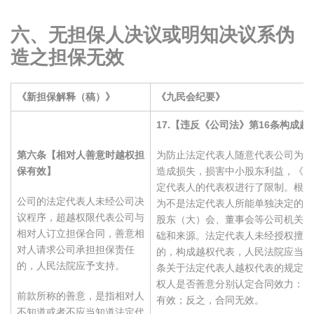
六、无担保人决议或明知决议系伪
造之担保无效
《新担保解释（稿）》
《九民会纪要》
17.
【违反《公司法》第16条构成越
第六条【相对人善意时越权担
为防止法定代表人随意代表公司为他
保有效】
造成损失，损害中小股东利益，《公
定代表人的代表权进行了限制。根据
公司的法定代表人未经公司决
为不是法定代表人所能单独决定的事
议程序，超越权限代表公司与
股东（大）会、董事会等公司机关的
相对人订立担保合同，善意相
础和来源。法定代表人未经授权擅自
对人请求公司承担担保责任
的，构成越权代表，人民法院应当根
的，人民法院应予支持。
条关于法定代表人越权代表的规定，
权人是否善意分别认定合同效力：债
前款所称的善意，是指相对人
有效；反之，合同无效。
不知道或者不应当知道法定代