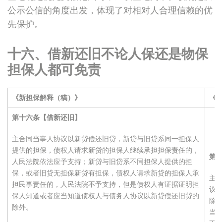
公示公信的角度出发，体现了对相对人合理信赖的优
先保护。
十六、借新还旧不论人保还是物保
担保人都可免责
《新担保解释（稿）》
《
第十六条【借新还旧】
主合同当事人协议以新贷偿还旧贷，新贷与旧贷系同一担保人
提供的担保，债权人请求新贷的担保人继续承担担保责任的，
第
人民法院依法应予支持；新贷与旧贷系不同担保人提供的担
保，或者旧贷无担保新贷有担保，债权人请求新贷的担保人承
主
担民事责任的，人民法院不予支持，但是债权人有证据证明担
议
保人知道或者应当知道债权人与债务人协议以新贷偿还旧贷的
除
除外。
当