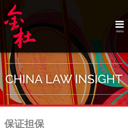
Skip
Example Link
China Banking Regulatory Commissi
China Insurance Regulatory Commis
China Securities Regulatory Commis
General Administration of Customs
Ministry of Commerce
National Development and Reform 
Pacific Rim Advisory Council
State Administration for Industry &
State Administration of Foreign Exc
Supreme People’s Court
World Law Group
RSS
LinkedIn
Weibo
to
content
menu
Home
English
SEARCH
- 首页
中
About
文
- 关于
金杜
Services
- 专业领
域
Contact
- 联系
我们
Your website url
Topics
Archives
民
政
–
–
法
府
保证担保
分
历
典
《承