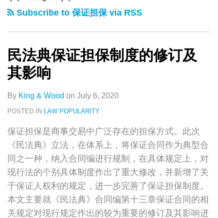
类
史
保
诺
Subscribe to 保证担保 via RSS
文
证
函》
章
担
的
保
效
民法典保证担保制度的修订及
制
力
其影响
度
与
的
破
By
King & Wood
on
July 6, 2020
修
产
POSTED IN
LAW POPULARITY
订
程
保证担保是商事交易中广泛存在的担保方式。此次
及
序
《民法典》立法，在体系上，将保证合同作为典型合
其
中
同之一种，纳入合同编进行规制，在具体规定上，对
影
的
现行法的个别具体制度作出了重大修改，并新增了关
响
保
于保证人权利的规定，进一步完善了保证担保制度。
证
本文主要就《民法典》合同编第十三章保证合同的相
期
关规定对现行规定作出的较为重要的修订及其影响进
限