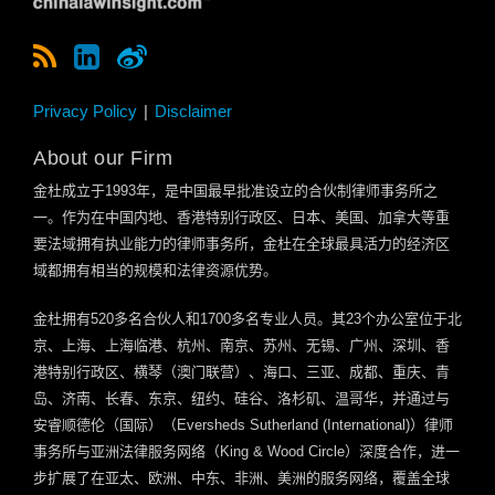
Privacy Policy
Disclaimer
About our Firm
金杜成立于
1993
年，是中国最早批准设立的合伙制律师事务所之
一。作为在中国内地、香港特别行政区、日本、美国、加拿大等重
要法域拥有执业能力的律师事务所，金杜在全球最具活力的经济区
域都拥有相当的规模和法律资源优势。
金杜拥有
520
多名合伙人和
1700
多名专业人员。其
23
个办公室位于北
京、上海、上海临港、杭州、南京、苏州、无锡、广州、深圳、香
港特别行政区、横琴（澳门联营）、海口、三亚、成都、重庆、青
岛、济南、长春、东京、纽约、硅谷、洛杉矶、温哥华，并通过与
安睿顺德伦（国际）（
Eversheds Sutherland (International)
）律师
事务所与亚洲法律服务网络（
King & Wood Circle
）深度合作，进一
步扩展了在亚太、欧洲、中东、非洲、美洲的服务网络，覆盖全球