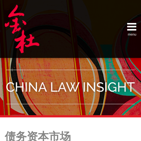
Skip
Example Link
China Banking Regulatory Commissi
China Insurance Regulatory Commis
China Securities Regulatory Commis
General Administration of Customs
Ministry of Commerce
National Development and Reform 
Pacific Rim Advisory Council
State Administration for Industry &
State Administration of Foreign Exc
Supreme People’s Court
World Law Group
RSS
LinkedIn
Weibo
to
content
menu
Home
English
SEARCH
- 首页
中
About
文
- 关于
金杜
Services
- 专业领
域
Contact
- 联系
我们
Your website url
Topics
Archives
郑
China’s
–
–
州
14th
债务资本市场
分
历
云
Five-