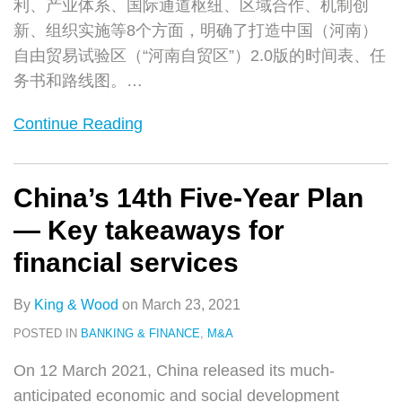
利、产业体系、国际通道枢纽、区域合作、机制创
助
新、组织实施等8个方面，明确了打造中国（河南）
推
自由贸易试验区（“河南自贸区”）2.0版的时间表、任
多
务书和路线图。
…
式
联
Continue Reading
运
——
China’s 14th Five-Year Plan
河
南
— Key takeaways for
自
financial services
贸
区
By
King & Wood
on
March 23, 2021
金
POSTED IN
BANKING & FINANCE
,
M&A
融
On 12 March 2021, China released its much-
政
anticipated economic and social development
策