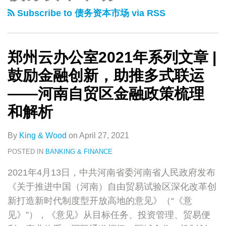
类
史
办
Year
Subscribe to 债务资本市场 via RSS
文
公
Plan
章
室
—
2021
Key
郑州云办公室2021年系列文章 |
年
takeaways
鼓励金融创新，助推多式联运
系
for
——河南自贸区金融政策梳理
列
financial
和解析
文
services
章
By
King & Wood
on
April 27, 2021
|
鼓
POSTED IN
BANKING & FINANCE
励
2021年4月13日，中共河南省委河南省人民政府发布
金
《关于推进中国（河南）自由贸易试验区深化改革创
融
新打造新时代制度型开放高地的意见》（“《意
创
见》”），《意见》从目标任务、投资管理、贸易便
新，