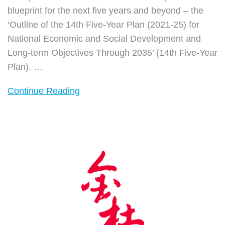
blueprint for the next five years and beyond – the
梳
‘Outline of the 14th Five-Year Plan (2021-25) for
理
National Economic and Social Development and
和
Long-term Objectives Through 2035’ (14th Five-Year
解
Plan).
…
析
Continue Reading