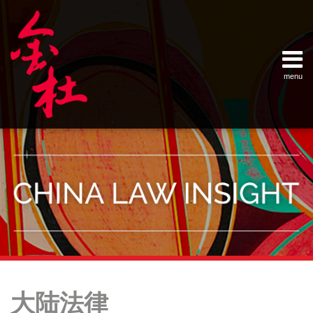
Skip
Example Link
China Banking Regulatory Commissi
China Insurance Regulatory Commis
China Securities Regulatory Commis
General Administration of Customs
Ministry of Commerce
National Development and Reform 
Pacific Rim Advisory Council
State Administration for Industry &
State Administration of Foreign Exc
Supreme People’s Court
World Law Group
RSS
LinkedIn
Weibo
to
content
menu
Home
English
SEARCH
- 首页
中
About
文
- 关于
金杜
Services
- 专业领
域
Contact
- 联系
我们
Your website url
Topics
Archives
中
–
–
国
大陆法律
分
历
大