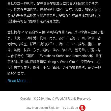
金杜成立于
1993
年，是中国最早批准设立的合伙制律师事务所之
一。作为在中国内地、香港特别行政区、日本、美国、加拿大等重
要法域拥有执业能力的律师事务所，金杜在全球最具活力的经济区
域都拥有相当的规模和法律资源优势。
金杜拥有
520
多名合伙人和
1700
多名专业人员。其
23
个办公室位于北
京、上海、上海临港、杭州、南京、苏州、无锡、广州、深圳、香
港特别行政区、横琴（澳门联营）、海口、三亚、成都、重庆、青
岛、济南、长春、东京、纽约、硅谷、洛杉矶、温哥华，并通过与
安睿顺德伦（国际）（
Eversheds Sutherland (International)
）律师
事务所与亚洲法律服务网络（
King & Wood Circle
）深度合作，进一
步扩展了在亚太、欧洲、中东、非洲、美洲的服务网络，覆盖全球
逾
30
个国家。
Read More...
Copyright © 2026, King & Wood All Rights Reserved.
Law blog design & platform by LexBlog