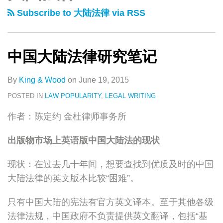
类
史
陆
Subscribe to 大陆法律 via RSS
文
法
章
律
研
中国大陆法律研究笔记
究
笔
By
King & Wood
on
June 19, 2015
记
POSTED IN
LAW POPULARITY
,
LEGAL WRITING
作者：陈定约 金杜律师事务所
出版物市场上英语版中国大陆法的现状
现状：在过去几十年间，想要查找到优质及时的中国
大陆法律的英文版本比较“困难”。
只有中国大陆的宪法有官方英文译本。至于其他各级
法律法规，中国政府不负责提供英文翻译，包括“基