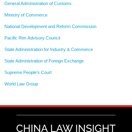
General Administration of Customs
Ministry of Commerce
National Development and Reform Commission
Pacific Rim Advisory Council
State Administration for Industry & Commerce
State Administration of Foreign Exchange
Supreme People’s Court
World Law Group
RSS
LinkedIn
Weibo