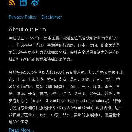
Privacy Policy
Disclaimer
About our Firm
金杜成立于
1993
年，是中国最早批准设立的合伙制律师事务所之
一。作为在中国内地、香港特别行政区、日本、美国、加拿大等重
要法域拥有执业能力的律师事务所，金杜在全球最具活力的经济区
域都拥有相当的规模和法律资源优势。
金杜拥有
520
多名合伙人和
1700
多名专业人员。其
23
个办公室位于北
京、上海、上海临港、杭州、南京、苏州、无锡、广州、深圳、香
港特别行政区、横琴（澳门联营）、海口、三亚、成都、重庆、青
岛、济南、长春、东京、纽约、硅谷、洛杉矶、温哥华，并通过与
安睿顺德伦（国际）（
Eversheds Sutherland (International)
）律师
事务所与亚洲法律服务网络（
King & Wood Circle
）深度合作，进一
步扩展了在亚太、欧洲、中东、非洲、美洲的服务网络，覆盖全球
逾
30
个国家。
Read More...