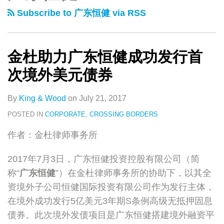
类
史
力
Subscribe to 广东恒健 via RSS
文
广
章
东
恒
金杜助力广东恒健成功发行首
健
次境外美元债券
成
功
By
King & Wood
on
July 21, 2017
发
POSTED IN
CORPORATE
,
CROSSING BORDERS
行
作者：金杜律师事务所
首
次
2017年7月3日，广东恒健投资控股有限公司（简
境
称“
广东恒健
”）在金杜律师事务所的协助下，以其全
外
资境外子公司恒健国际投资有限公司作为发行主体，
美
在境外成功发行5亿美元3年期S条例高级无抵押固息
元
债券。此次境外发债项目是广东恒健搭建境外融资平
债