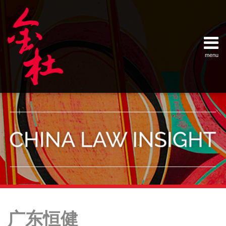
Skip
Example Link
China Banking Regulatory Commissi
China Insurance Regulatory Commis
China Securities Regulatory Commis
General Administration of Customs
Ministry of Commerce
National Development and Reform 
Pacific Rim Advisory Council
State Administration for Industry &
State Administration of Foreign Exc
Supreme People’s Court
World Law Group
RSS
LinkedIn
Weibo
to
content
menu
Home
English
SEARCH
- 首页
中
About
文
- 关于
金杜
Services
- 专业领
域
Contact
- 联系
我们
Your website url
Topics
Archives
金
–
–
杜
广东恒健
分
历
助