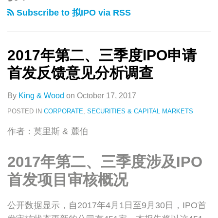
类
史
二、
Subscribe to 拟IPO via RSS
文
三
章
季
度
2017年第二、三季度IPO申请
IPO
首发反馈意见分析调查
申
请
By
King & Wood
on
October 17, 2017
首
POSTED IN
CORPORATE
,
SECURITIES & CAPITAL MARKETS
发
​作者：莫里斯 & 麓伯
反
馈
2017年第二、三季度涉及IPO
意
见
首发项目审核概况
分
析
公开数据显示，自2017年4月1日至9月30日，IPO首
调