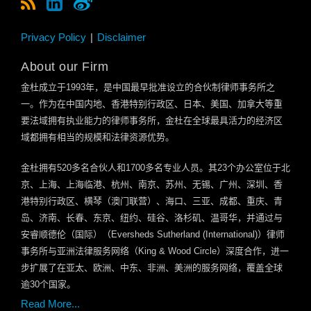
Privacy Policy
Disclaimer
About our Firm
金杜成立于
1993
年，是中国最早批准设立的合伙制律师事务所之
一。作为在中国内地、香港特别行政区、日本、美国、加拿大等重
要法域拥有执业能力的律师事务所，金杜在全球最具活力的经济区
域都拥有相当的规模和法律资源优势。
金杜拥有
520
多名合伙人和
1700
多名专业人员。其
23
个办公室位于北
京、上海、上海临港、杭州、南京、苏州、无锡、广州、深圳、香
港特别行政区、横琴（澳门联营）、海口、三亚、成都、重庆、青
岛、济南、长春、东京、纽约、硅谷、洛杉矶、温哥华，并通过与
安睿顺德伦（国际）（
Eversheds Sutherland (International)
）律师
事务所与亚洲法律服务网络（
King & Wood Circle
）深度合作，进一
步扩展了在亚太、欧洲、中东、非洲、美洲的服务网络，覆盖全球
逾
30
个国家。
Read More...