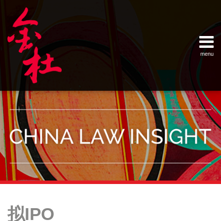
Skip
Example Link
China Banking Regulatory Commissi
China Insurance Regulatory Commis
China Securities Regulatory Commis
General Administration of Customs
Ministry of Commerce
National Development and Reform 
Pacific Rim Advisory Council
State Administration for Industry &
State Administration of Foreign Exc
Supreme People’s Court
World Law Group
RSS
LinkedIn
Weibo
to
content
menu
Home
English
SEARCH
- 首页
中
About
文
- 关于
金杜
Services
- 专业领
域
Contact
- 联系
我们
Your website url
Topics
Archives
2017
–
–
年
拟IPO
分
历
第