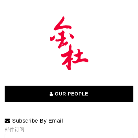
(征
求
意
见
稿)》
解
读
OUR PEOPLE
Subscribe By Email
邮件订阅