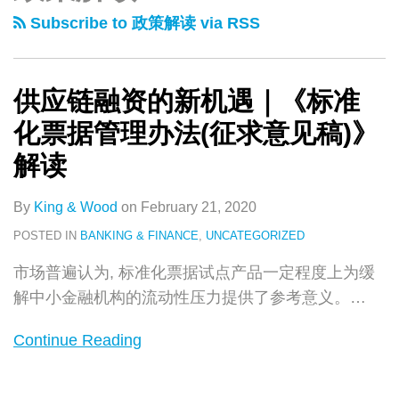
类
史
融
Subscribe to 政策解读 via RSS
文
资
章
的
新
供应链融资的新机遇｜《标准
机
化票据管理办法(征求意见稿)》
遇
解读
｜
《标
By
King & Wood
on
February 21, 2020
准
POSTED IN
BANKING & FINANCE
,
UNCATEGORIZED
化
票
市场普遍认为, 标准化票据试点产品一定程度上为缓
据
解中小金融机构的流动性压力提供了参考意义。
…
管
Continue Reading
理
办
法