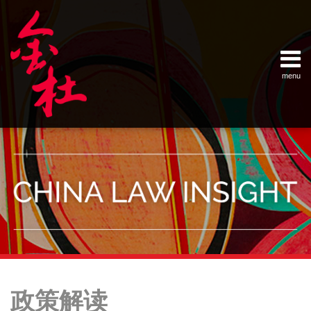
Skip
Example Link
China Banking Regulatory Commissi
China Insurance Regulatory Commis
China Securities Regulatory Commis
General Administration of Customs
Ministry of Commerce
National Development and Reform 
Pacific Rim Advisory Council
State Administration for Industry &
State Administration of Foreign Exc
Supreme People’s Court
World Law Group
RSS
LinkedIn
Weibo
to
content
menu
Home
English
SEARCH
- 首页
中
About
文
- 关于
金杜
Services
- 专业领
域
Contact
- 联系
我们
Your website url
Topics
Archives
供
–
–
应
政策解读
分
历
链