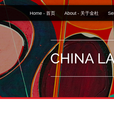
Skip
to
Home - 首页
About - 关于金杜
Se
content
Your website url
Topics
Archives
–
–
分
历