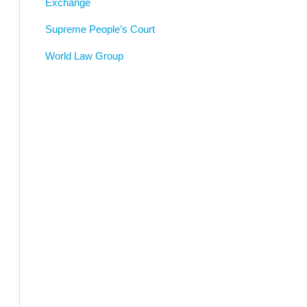
Exchange
Supreme People’s Court
World Law Group