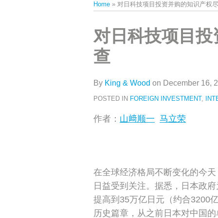
Home
»
对日科技项目投资并购的知识产权
类
史
文
Print:
Email
Tweet
Like
Share
对日科技项目投
章
this
this
this
this
查
post
post
post
post
on
LinkedIn
By
King & Wood
on
December 16, 
POSTED IN
FOREIGN INVESTMENT
,
INT
作者：
山﨑顺一
马立荣
在全球经济格局不断变化的今天
日益受到关注。据悉，日本政府
提高到35万亿日元（约合320
历史篇章，从之前日本对中国的