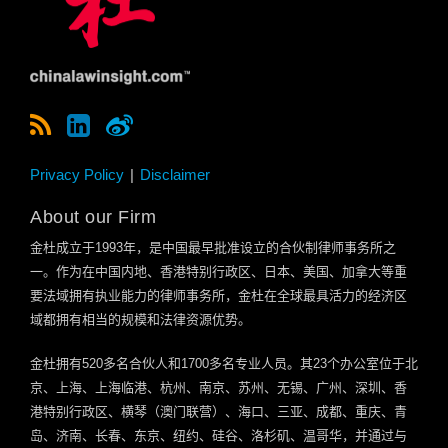
Privacy Policy
Disclaimer
About our Firm
金杜成立于
1993
年，是中国最早批准设立的合伙制律师事务所之
一。作为在中国内地、香港特别行政区、日本、美国、加拿大等重
要法域拥有执业能力的律师事务所，金杜在全球最具活力的经济区
域都拥有相当的规模和法律资源优势。
金杜拥有
520
多名合伙人和
1700
多名专业人员。其
23
个办公室位于北
京、上海、上海临港、杭州、南京、苏州、无锡、广州、深圳、香
港特别行政区、横琴（澳门联营）、海口、三亚、成都、重庆、青
岛、济南、长春、东京、纽约、硅谷、洛杉矶、温哥华，并通过与