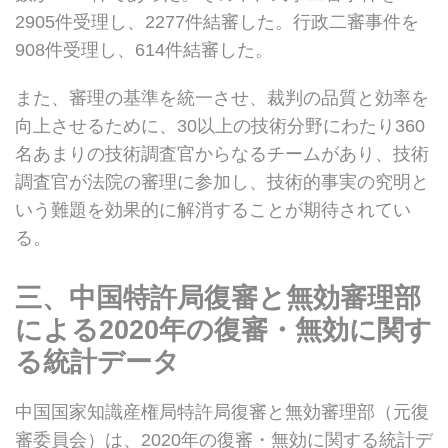
2905件受理し、2277件結審した。行政二審事件を
908件受理し、614件結審した。
また、審理の基準を統一させ、裁判の品質と効率を
向上させるために、30以上の技術分野にわたり360
名あまりの技術調査官からなるチームがあり、技術
調査官が法院の審理に参加し、技術的事実の究明と
いう難題を効果的に解消することが期待されてい
る。
三、中国特許局復審と無効審理部
による
2020
年の復審・無効に関す
る統計データ
中国国家知識産権局特許局復審と無効審理部（元復
審委員会）は、2020年の復審・無効に関する統計デ