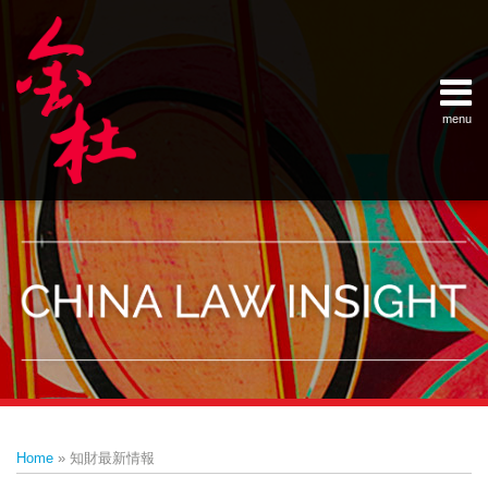
Skip
Example Link
China Banking Regulatory Commissi
China Insurance Regulatory Commis
China Securities Regulatory Commis
General Administration of Customs
Ministry of Commerce
National Development and Reform 
Pacific Rim Advisory Council
State Administration for Industry &
State Administration of Foreign Exc
Supreme People’s Court
World Law Group
RSS
LinkedIn
Weibo
to
content
menu
Home
English
SEARCH
- 首页
中
About
文
- 关于
金杜
Services
- 专业领
域
Contact
- 联系
我们
Print:
Email
Tweet
Like
Share
Your website url
Topics
Archives
this
this
this
this
–
–
Home
»
知財最新情報
分
历
post
post
post
post