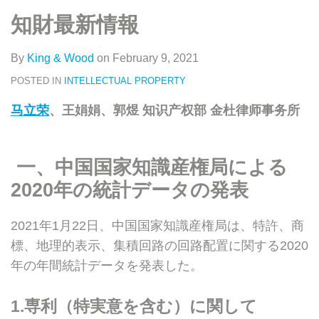
类
史
on
知財最新情報
文
LinkedIn
章
By
King & Wood
on
February 9, 2021
POSTED IN
INTELLECTUAL PROPERTY
马
立荣
、王娟娟、郭煜 知识产权部 金杜律师事务所
一、中国国家知識産権局
による
2020
年の統計データの発表
2021年1月22日、中国国家知識産権局は、特許、商
標、地理的表示、集積回路の回路配置に関する2020
年の年間統計データを発表した。
1.
専利（特実意を含む）に関して