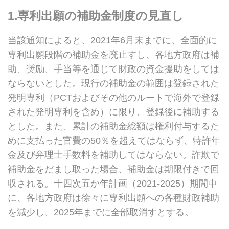
1.専利出願の補助金制度の見直し
当該通知によると、2021年6月末までに、全面的に
専利出願段階の補助金を廃止すし、各地方政府は補
助、奨励、手当等を通じて財政の資金援助をしては
ならないとした。現行の補助金の範囲は登録された
発明専利（PCTおよびその他のルートで海外で登録
された発明専利を含め）に限り、登録後に補助する
とした。また、累計の補助金総額は権利付与するた
めに支払った官費の50％を超えてはならず、特許年
金及び弁理士手数料を補助してはならない。詐欺で
補助金をだまし取った場合、補助金は期限付きで回
収される。十四次五か年計画（2021-2025）期間中
に、各地方政府は徐々に専利出願への各種財政補助
を減少し、2025年までに全部取消すとする。