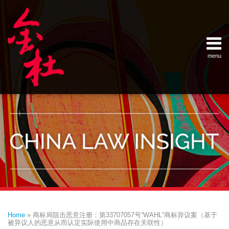
Skip
Example Link
China Banking Regulatory Commissi
China Insurance Regulatory Commis
China Securities Regulatory Commis
General Administration of Customs
Ministry of Commerce
National Development and Reform 
Pacific Rim Advisory Council
State Administration for Industry &
State Administration of Foreign Exc
Supreme People’s Court
World Law Group
RSS
LinkedIn
Weibo
to
content
menu
Home
English
SEARCH
- 首页
中
About
文
- 关于
金杜
Services
- 专业领
域
Contact
- 联系
我们
Print:
Email
Tweet
Like
Share
Your website url
Topics
Archives
this
this
this
this
–
–
Home
»
商标局阻击恶意注册：第33707057号“WAHL”商标异议案（基于
分
历
post
post
post
post
被异议人的恶意从而认定实际使用中商品存在关联性）