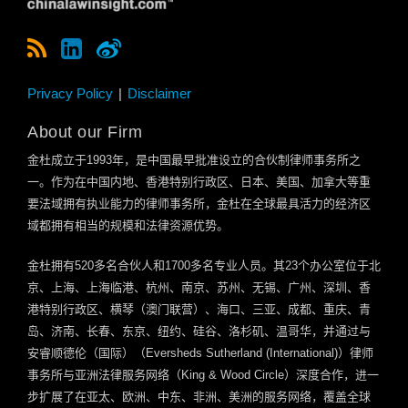
Privacy Policy
Disclaimer
About our Firm
金杜成立于
1993
年，是中国最早批准设立的合伙制律师事务所之
一。作为在中国内地、香港特别行政区、日本、美国、加拿大等重
要法域拥有执业能力的律师事务所，金杜在全球最具活力的经济区
域都拥有相当的规模和法律资源优势。
金杜拥有
520
多名合伙人和
1700
多名专业人员。其
23
个办公室位于北
京、上海、上海临港、杭州、南京、苏州、无锡、广州、深圳、香
港特别行政区、横琴（澳门联营）、海口、三亚、成都、重庆、青
岛、济南、长春、东京、纽约、硅谷、洛杉矶、温哥华，并通过与
安睿顺德伦（国际）（
Eversheds Sutherland (International)
）律师
事务所与亚洲法律服务网络（
King & Wood Circle
）深度合作，进一
步扩展了在亚太、欧洲、中东、非洲、美洲的服务网络，覆盖全球