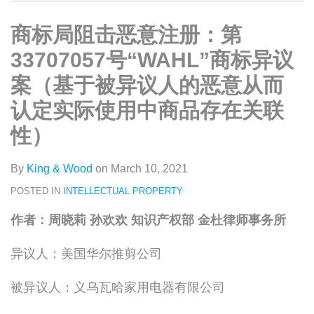
类
史
on
文
LinkedIn
商标局阻击恶意注册：第
章
33707057号“WAHL”商标异议
案（基于被异议人的恶意从而
认定实际使用中商品存在关联
性）
By
King & Wood
on
March 10, 2021
POSTED IN
INTELLECTUAL PROPERTY
作者：周晓莉 孙欢欢 知识产权部 金杜律师事务所
异议人：美国华尔推剪公司
被异议人：义乌瓦哈家用电器有限公司