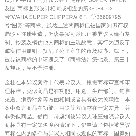
议人还申请了与异议人在先使用的“SUPER TAPER
及图”商标图形设计相同或相近的第35984093
号“WAHA SUPER CLIPPER及图”、第36609795
号“图形”等商标。虽然上述两商标已被国家知识产权
局驳回注册申请，但该事实可以印证被异议人确有复
制、抄袭及模仿他人商标的主观故意，其行为违反了
诚实信用原则，扰乱了公平竞争的市场秩序。综上，
被异议商标的申请违反了《商标法》第七条、第三十
条规定，应不予注册。
金杜在本异议案件中代表异议人。根据商标审查和审
理标准，类似商品是在功能、用途、生产部门、销售
渠道、消费对象等方面相同或者具有较大关联性。本
案中双方商品在功能、用途等方面存在一定差异，并
非类似商品。然而，考虑到被异议人理应知晓异议人
商标具有一定知名度的情况下，仍申请了包括被异议
商标在内的多个与异议人相同或近似的商标，国家知