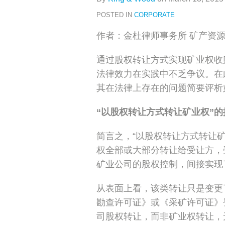
式
POSTED IN
CORPORATE
转
让
作者：金杜律师事务所 矿产资
矿
业
通过股权转让方式实现矿业权收
权”的
法律效力在实践中不乏争议。在
合
其在法律上存在的问题简要评析
同
“以股权转让方式转让矿业权”
效
力
简言之，“以股权转让方式转让
问
权全部或大部分转让给受让方，
题
矿业公司的股权控制，间接实现
评
析
从表面上看，该类转让只是变更
勘查许可证》或《采矿许可证》
司股权转让，而非矿业权转让，