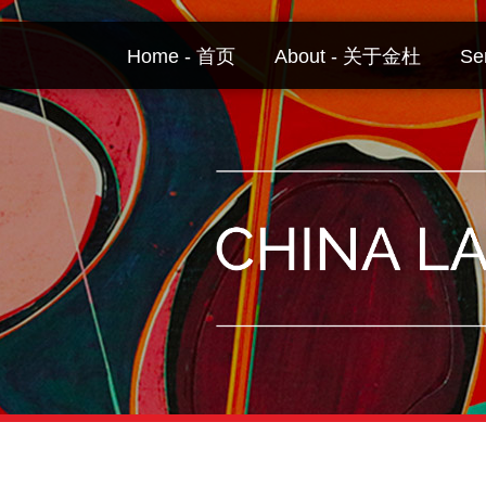
Skip
to
Home - 首页
About - 关于金杜
Se
content
Your website url
Topics
Archives
–
–
分
历