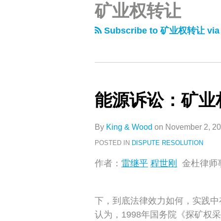
矿业权转让
类
史
文
Subscribe to 矿业权转让 via
章
能源诉讼：矿业
能
源
诉
By
King & Wood
on
November 2, 2
讼：
POSTED IN
DISPUTE RESOLUTION
矿
​作者：
雷继平
程世刚
金杜律师
业
权
转
下，到底法律效力如何，实践中
让
认为，1998年国务院《探矿权
纠