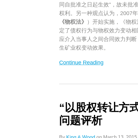
同自批准之日起生效”，故未批
纷
权利。另一种观点认为，2007
实
《物权法》
）开始实施，《物权
务
定了债权行为与物权效力变动相
应介入当事人之间合同效力判断
生矿业权变动效果。
Continue Reading
“以
股
“以股权转让方
权
转
问题评析
让
方
By
King & Wood
on
March 13, 2015