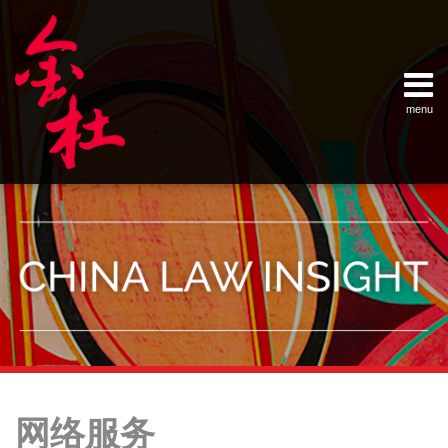
Skip
Example Link
China Banking Regulatory Commissi
China Insurance Regulatory Commis
China Securities Regulatory Commis
General Administration of Customs
Ministry of Commerce
National Development and Reform 
Pacific Rim Advisory Council
State Administration for Industry &
State Administration of Foreign Exc
Supreme People’s Court
World Law Group
RSS
LinkedIn
Weibo
to
content
menu
Home
English
SEARCH
- 首页
中
About
文
- 关于
金杜
Services
- 专业领
域
Contact
- 联系
我们
Your website url
Topics
Archives
中
–
–
国
网络服务
分
历
加