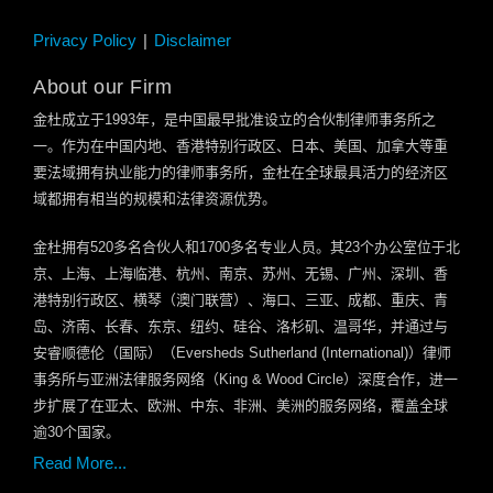
Privacy Policy
Disclaimer
About our Firm
金杜成立于
1993
年，是中国最早批准设立的合伙制律师事务所之
一。作为在中国内地、香港特别行政区、日本、美国、加拿大等重
要法域拥有执业能力的律师事务所，金杜在全球最具活力的经济区
域都拥有相当的规模和法律资源优势。
金杜拥有
520
多名合伙人和
1700
多名专业人员。其
23
个办公室位于北
京、上海、上海临港、杭州、南京、苏州、无锡、广州、深圳、香
港特别行政区、横琴（澳门联营）、海口、三亚、成都、重庆、青
岛、济南、长春、东京、纽约、硅谷、洛杉矶、温哥华，并通过与
安睿顺德伦（国际）（
Eversheds Sutherland (International)
）律师
事务所与亚洲法律服务网络（
King & Wood Circle
）深度合作，进一
步扩展了在亚太、欧洲、中东、非洲、美洲的服务网络，覆盖全球
逾
30
个国家。
Read More...