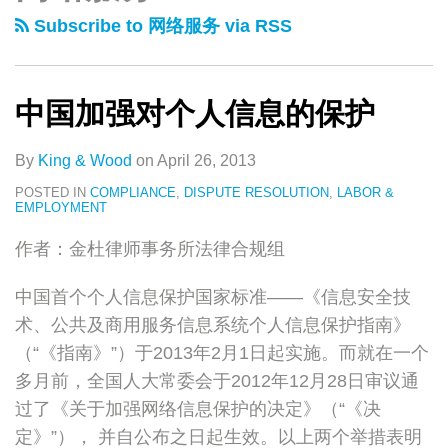
类
史
强
Subscribe to 网络服务 via RSS
文
对
章
个
人
中国加强对个人信息的保护
信
息
By
King & Wood
on
April 26, 2013
的
POSTED IN
COMPLIANCE
,
DISPUTE RESOLUTION
,
LABOR &
EMPLOYMENT
保
护
作者：金杜律师事务所法律合规组
中国首个个人信息保护国家标准——《信息安全技
术、公共及商用服务信息系统个人信息保护指南》
（“《指南》”）于2013年2月1日起实施。而就在一个
多月前，全国人大常委会于2012年12月28日审议通
过了《关于加强网络信息保护的决定》（“《决
定》”）， 并自公布之日起生效。以上两个举措表明