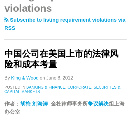
类
史
violations
司
司
文
在
在
章
Subscribe to listing requirement violations via
美
美
RSS
国
国
上
上
市
市
中国公司在美国上市的法律风
的
的
险和成本考量
法
法
律
律
By
King & Wood
on
June 8, 2012
风
风
POSTED IN
BANKING & FINANCE
,
CORPORATE
,
SECURITIES &
险
险
CAPITAL MARKETS
和
和
作者：
胡梅
刘海涛
金杜律师事务所
争议解决
组上海
成
成
办公室
本
本
考
方
量
面