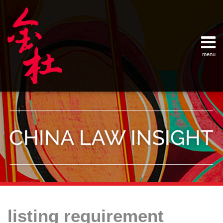
Skip
Example Link
China Banking Regulatory Commissi
China Insurance Regulatory Commis
China Securities Regulatory Commis
General Administration of Customs
Ministry of Commerce
National Development and Reform 
Pacific Rim Advisory Council
State Administration for Industry &
State Administration of Foreign Exc
Supreme People’s Court
World Law Group
RSS
LinkedIn
Weibo
to
content
menu
Home
English
SEARCH
- 首页
中
About
文
- 关于
金杜
Services
- 专业领
域
Contact
- 联系
我们
Your website url
Topics
Archives
中
中
–
–
国
国
listing requirement
分
历
公
公