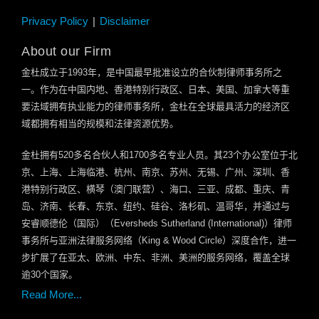
Privacy Policy
Disclaimer
About our Firm
金杜成立于
1993
年，是中国最早批准设立的合伙制律师事务所之
一。作为在中国内地、香港特别行政区、日本、美国、加拿大等重
要法域拥有执业能力的律师事务所，金杜在全球最具活力的经济区
域都拥有相当的规模和法律资源优势。
金杜拥有
520
多名合伙人和
1700
多名专业人员。其
23
个办公室位于北
京、上海、上海临港、杭州、南京、苏州、无锡、广州、深圳、香
港特别行政区、横琴（澳门联营）、海口、三亚、成都、重庆、青
岛、济南、长春、东京、纽约、硅谷、洛杉矶、温哥华，并通过与
安睿顺德伦（国际）（
Eversheds Sutherland (International)
）律师
事务所与亚洲法律服务网络（
King & Wood Circle
）深度合作，进一
步扩展了在亚太、欧洲、中东、非洲、美洲的服务网络，覆盖全球
逾
30
个国家。
Read More...