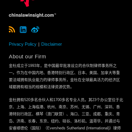
Privacy Policy
Disclaimer
About our Firm
金杜成立于
1993
年，是中国最早批准设立的合伙制律师事务所之
一。作为在中国内地、香港特别行政区、日本、美国、加拿大等重
要法域拥有执业能力的律师事务所，金杜在全球最具活力的经济区
域都拥有相当的规模和法律资源优势。
金杜拥有
520
多名合伙人和
1700
多名专业人员。其
23
个办公室位于北
京、上海、上海临港、杭州、南京、苏州、无锡、广州、深圳、香
港特别行政区、横琴（澳门联营）、海口、三亚、成都、重庆、青
岛、济南、长春、东京、纽约、硅谷、洛杉矶、温哥华，并通过与
安睿顺德伦（国际）（
Eversheds Sutherland (International)
）律师