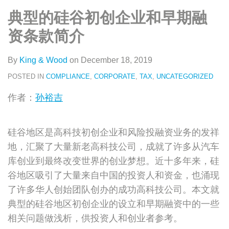
类
史
on
典型的硅谷初创企业和早期融
文
LinkedIn
章
资条款简介
By
King & Wood
on
December 18, 2019
POSTED IN
COMPLIANCE
,
CORPORATE
,
TAX
,
UNCATEGORIZED
作者：
孙裕吉
硅谷地区是高科技初创企业和风险投融资业务的发祥
地，汇聚了大量新老高科技公司，成就了许多从汽车
库创业到最终改变世界的创业梦想。近十多年来，硅
谷地区吸引了大量来自中国的投资人和资金，也涌现
了许多华人创始团队创办的成功高科技公司。本文就
典型的硅谷地区初创企业的设立和早期融资中的一些
相关问题做浅析，供投资人和创业者参考。