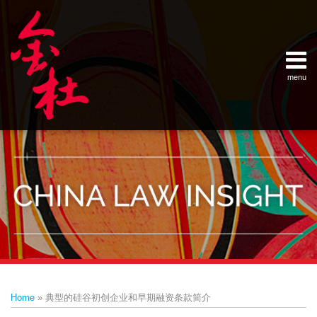
Skip
Example Link
China Banking Regulatory Commissi
China Insurance Regulatory Commis
China Securities Regulatory Commis
General Administration of Customs
Ministry of Commerce
National Development and Reform 
Pacific Rim Advisory Council
State Administration for Industry &
State Administration of Foreign Exc
Supreme People’s Court
World Law Group
RSS
LinkedIn
Weibo
to
content
menu
Home
English
SEARCH
- 首页
中
About
文
- 关于
金杜
Services
- 专业领
域
Contact
- 联系
我们
Print:
Email
Tweet
Like
Share
Your website url
Topics
Archives
this
this
this
this
–
–
Home
»
典型的硅谷初创企业和早期融资条款简介
分
历
post
post
post
post