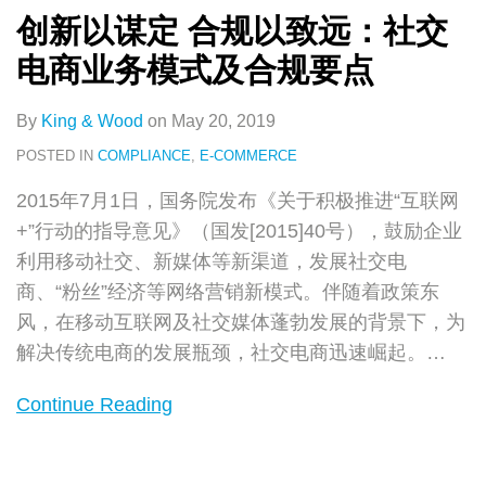
合
创新以谋定 合规以致远：社交
规
电商业务模式及合规要点
要
点
By
King & Wood
on
May 20, 2019
POSTED IN
COMPLIANCE
,
E-COMMERCE
2015年7月1日，国务院发布《关于积极推进“互联网
+”行动的指导意见》（国发[2015]40号），鼓励企业
利用移动社交、新媒体等新渠道，发展社交电
商、“粉丝”经济等网络营销新模式。伴随着政策东
风，在移动互联网及社交媒体蓬勃发展的背景下，为
解决传统电商的发展瓶颈，社交电商迅速崛起。
…
Continue Reading