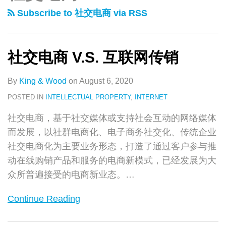
类
史
商
谋
Subscribe to 社交电商 via RSS
文
V.S.
定
章
互
合
联
规
社交电商 V.S. 互联网传销
网
以
传
致
By
King & Wood
on
August 6, 2020
销
远：
POSTED IN
INTELLECTUAL PROPERTY
,
INTERNET
社
社交电商，基于社交媒体或支持社会互动的网络媒体
交
而发展，以社群电商化、电子商务社交化、传统企业
电
社交电商化为主要业务形态，打造了通过客户参与推
商
动在线购销产品和服务的电商新模式，已经发展为大
业
众所普遍接受的电商新业态。
…
务
模
Continue Reading
式
及