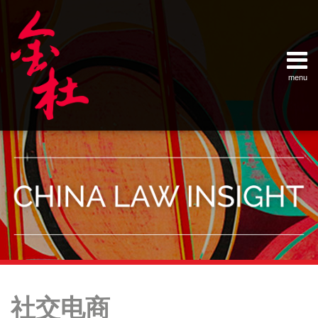
Skip
Example Link
China Banking Regulatory Commissi
China Insurance Regulatory Commis
China Securities Regulatory Commis
General Administration of Customs
Ministry of Commerce
National Development and Reform 
Pacific Rim Advisory Council
State Administration for Industry &
State Administration of Foreign Exc
Supreme People’s Court
World Law Group
RSS
LinkedIn
Weibo
to
content
menu
Home
English
SEARCH
- 首页
中
About
文
- 关于
金杜
Services
- 专业领
域
Contact
- 联系
我们
Your website url
Topics
Archives
社
创
–
–
交
新
社交电商
分
历
电
以