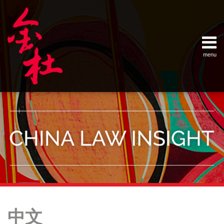
Skip
Example Link
China Banking Regulatory Commissi
China Insurance Regulatory Commis
China Securities Regulatory Commis
General Administration of Customs
Ministry of Commerce
National Development and Reform 
Pacific Rim Advisory Council
State Administration for Industry &
State Administration of Foreign Exc
Supreme People’s Court
World Law Group
RSS
LinkedIn
Weibo
to
content
menu
Home
English
SEARCH
- 首页
Current
中
About
Page:
文
- 关于
金杜
Services
- 专业领
域
Contact
- 联系
我们
Your website url
POST
Topics
Archives
算
国
“安
新
污
中
《横
国
统
当
–
–
法
企
全
年
水
国
琴
际
一
港
NAVIGATION
中文
分
历
治
和
为
伊
处
人
粤
仲
登
股