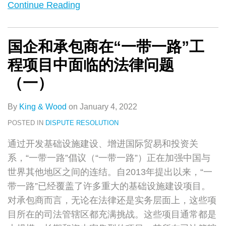
Continue Reading
问
布
新
评
业
一
问
题
乐
述
试
部
题
（一）
章
点
仲
及
国企和承包商在“一带一路”工
办
裁
应
程项目中面临的法律问题
法
法
对
（一）
（暂
——
行）》
探
By
King & Wood
on
January 4, 2022
亮
秘
点
POSTED IN
DISPUTE RESOLUTION
速
通过开发基础设施建设、增进国际贸易和投资关
览
系，“一带一路”倡议（“一带一路”）正在加强中国与
世界其他地区之间的连结。自2013年提出以来，“一
带一路”已经覆盖了许多重大的基础设施建设项目。
对承包商而言，无论在法律还是实务层面上，这些项
目所在的司法管辖区都充满挑战。这些项目通常都是