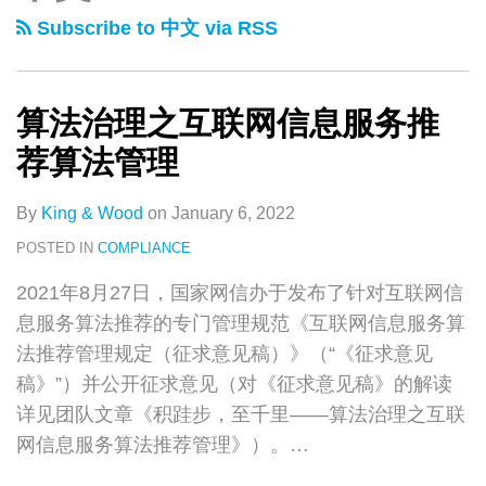
类
史
理
承
本，
始，
理
民
澳
裁
记！
上
Subscribe to 中文 via RSS
文
之
包
发
扬
特
银
深
实
现
市
章
互
商
展
帆
许
行
度
录
代
遇
联
在“一
为
远
经
《动
合
——
动
到
算法治理之互联网信息服务推
网
带
先”：
航：
营
产
作
叶
产
网
荐算法管理
信
一
《网
RCEP
类
和
区
律
担
络
息
路”工
络
奏
项
权
外
师
保
与
By
King & Wood
on
January 6, 2022
服
程
安
响
目
利
商
专
登
数
POSTED IN
COMPLIANCE
务
项
全
区
担
投
栏
记
据
2021年8月27日，国家网信办于发布了针对互联网信
推
目
审
域
保
资
丨
制
安
息服务算法推荐的专门管理规范《互联网信息服务算
荐
中
查
经
统
股
第
度
全
法推荐管理规定（征求意见稿）》（“《征求意见
算
面
办
济
一
权
五
改
——
稿》”）并公开征求意见（对《征求意见稿》的解读
法
临
法》
跨
登
投
节：
革
近
详见团队文章《积跬步，至千里——算法治理之互联
管
的
正
境
记
资
世
期
网信息服务算法推荐管理》）。
…
理
法
式
电
办
类
界
热
律
发
商
法》
企
第
点